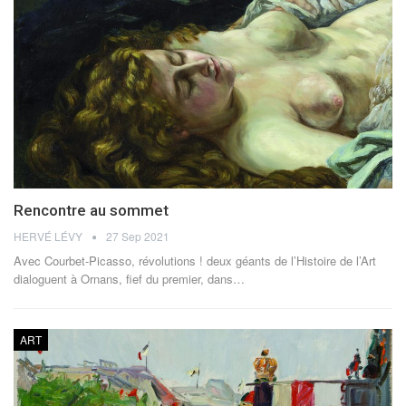
Rencontre au sommet
HERVÉ LÉVY
27 Sep 2021
Avec Courbet-Picasso, révolutions ! deux géants de l’Histoire de l’Art
dialoguent à Ornans, fief du premier, dans…
ART