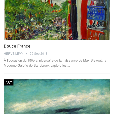
Douce France
HERVÉ LÉVY
29 Sep 2018
À l’occasion du 150e anniversaire de la naissance de Max Slevogt, la
Moderne Galerie de Sarrebruck explore les…
ART