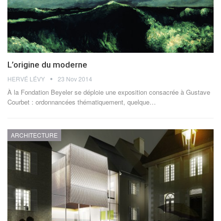
L’origine du moderne
HERVÉ LÉVY
23 Nov 2014
À la Fondation Beyeler se déploie une exposition consacrée à Gustave
Courbet : ordonnancées thématiquement, quelque…
ARCHITECTURE