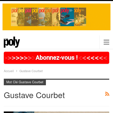
>
>
>
>
>
>
>
>
>
>
>
>
>
>
>
>
>
<
<
<
<
<
<
<
<
Abonnez-vous !
Accueil
Gustave Courbet
Mot Clé Gustave Courbet
Gustave Courbet