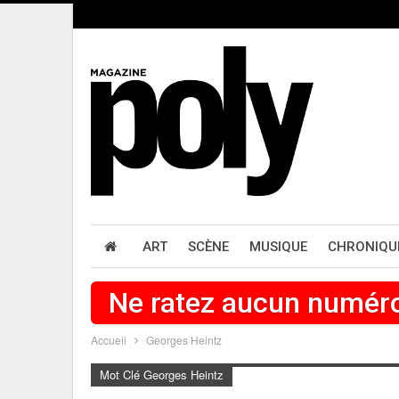
ART
SCÈNE
MUSIQUE
CHRONIQU
Ne ratez aucun numér
Accueil
Georges Heintz
Mot Clé Georges Heintz