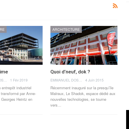
URE
ARCHITECTURE
sime
Quoi d’neuf, dok ?
EMMANUEL DOSDA
1 Fév 2019
EMMANUEL DOSDA
4 Juin 2015
 entrepôt industriel
Récemment inauguré sur la presqu’île
 transformé par Anne-
Malraux, Le Shadok, espace dédié aux
t Georges Heintz en
nouvelles technologies, se tourne
vers…