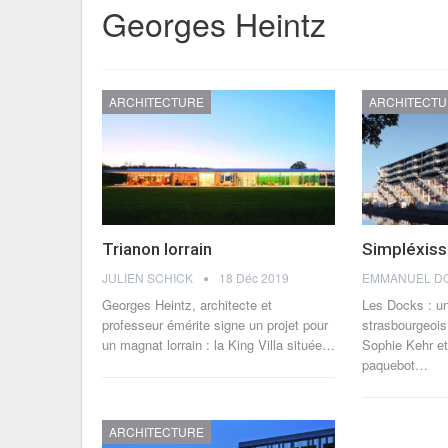
Georges Heintz
ARCHITECTURE
ARCHITECT
Trianon lorrain
Simpléxis
JULIEN SCHICK
18 Déc 2019
Georges Heintz, architecte et
Les Docks : un
professeur émérite signe un projet pour
strasbourgeois
un magnat lorrain : la King Villa située…
Sophie Kehr e
paquebot…
ARCHITECTURE