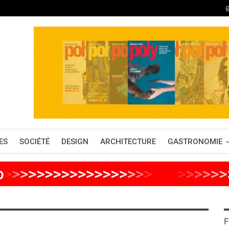
ES
SOCIÉTÉ
DESIGN
ARCHITECTURE
GASTRONOMIE
o
>
>
>
>
>
>
>
>
>
>
>
>
>
>
>
>
>
>
>
>
>
>
>
>
F