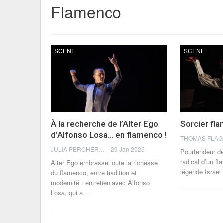
Flamenco
SCÈNE
SCÈNE
À la recherche de l’Alter Ego
Sorcier fl
d’Alfonso Losa… en flamenco !
JULIA PERCHERON
29 Jan 2025
Pourfendeur de
radical d’un f
Alter Ego embrasse toute la richesse
légende Israe
du flamenco, entre tradition et
modernité : entretien avec Alfonso
Losa, qui a…