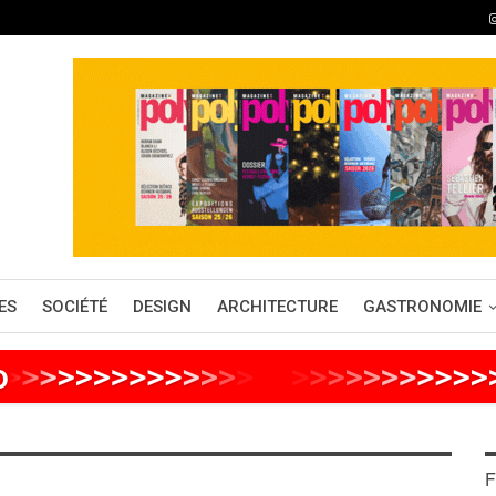
ES
SOCIÉTÉ
DESIGN
ARCHITECTURE
GASTRONOMIE
o
>
>
>
>
>
>
>
>
>
>
>
>
>
>
>
>
>
>
>
>
>
>
>
>
>
F