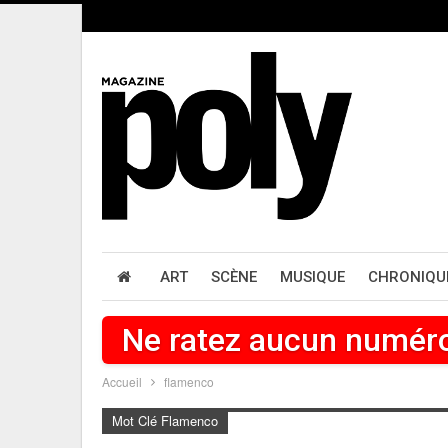
ART
SCÈNE
MUSIQUE
CHRONIQU
Ne ratez aucun numér
Accueil
flamenco
Mot Clé Flamenco