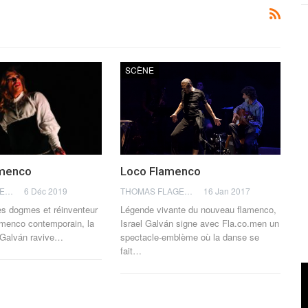
SCÈNE
amenco
Loco Flamenco
THOMAS FLAGEL
6 Déc 2019
THOMAS FLAGEL
16 Jan 2017
s dogmes et réinventeur
Légende vivante du nouveau flamenco,
lamenco contemporain, la
Israel Galván signe avec Fla.co.men un
l Galván ravive…
spectacle-emblème où la danse se
fait…