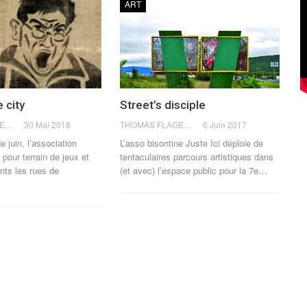
ART
 city
Street’s disciple
THOMAS FLAGEL
30 Mai 2018
THOMAS FLAGEL
6 Juin 2017
 juin, l’association
L’asso bisontine Juste Ici déploie de
 pour terrain de jeux et
tentaculaires parcours artistiques dans
nts les rues de
(et avec) l’espace public pour la 7e…