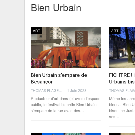
Bien Urbain
ART
ART
Bien Urbain s’empare de
FICHTRE ! i
Besançon
Urbains bis
THOMAS FLAGEL
1 Juin 2023
Producteur d’art dans (et avec) l’espace
Même les année
public, le festival bisontin Bien Urbain
biennal Bien Ur
s’empare de la rue avec des
…
bisontine Just
ses
…