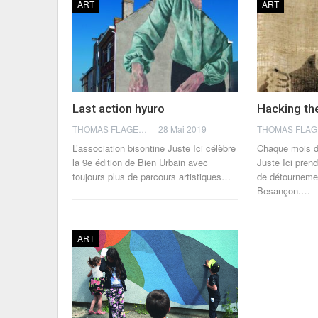
ART
ART
Last action hyuro
Hacking the
THOMAS FLAGEL
28 Mai 2019
L’association bisontine Juste Ici célèbre
Chaque mois de
la 9e édition de Bien Urbain avec
Juste Ici prend
toujours plus de parcours artistiques…
de détourneme
Besançon.…
ART