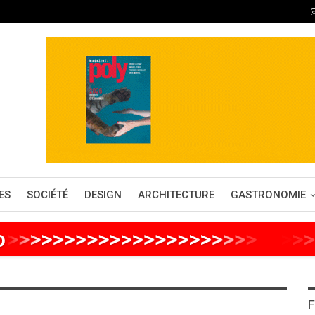
ES
SOCIÉTÉ
DESIGN
ARCHITECTURE
GASTRONOMIE
o
>
>
>
>
>
>
>
>
>
>
>
>
>
>
>
>
>
>
>
>
>
>
>
>
>
>
F