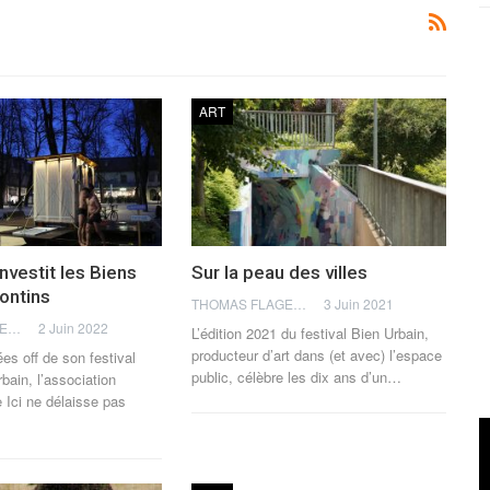
ART
nvestit les Biens
Sur la peau des villes
ontins
THOMAS FLAGEL
3 Juin 2021
THOMAS FLAGEL
2 Juin 2022
L’édition 2021 du festival Bien Urbain,
producteur d’art dans (et avec) l’espace
s off de son festival
public, célèbre les dix ans d’un…
bain, l’association
e Ici ne délaisse pas