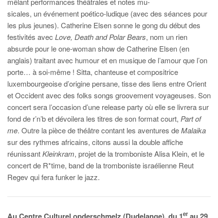
mêlant performances théâtrales et notes mu-
sicales, un événement poético-ludique (avec des séances pour
les plus jeunes). Catherine Elsen sonne le gong du début des
festivités avec
Love, Death and Polar Bears
, nom un rien
absurde pour le one-woman show de Catherine Elsen (en
anglais) traitant avec humour et en musique de l’amour que l’on
porte… à soi-même ! Sitta, chanteuse et compositrice
luxembourgeoise d’origine persane, tisse des liens entre Orient
et Occident avec des folks songs groovement voyageuses. Son
concert sera l’occasion d’une release party où elle se livrera sur
fond de r’n’b et dévoilera les titres de son format court,
Part of
me
. Outre la pièce de théâtre contant les aventures de
Malaika
sur des rythmes africains, citons aussi la double affiche
réunissant
Kleinkram
, projet de la tromboniste Alisa Klein, et le
concert de R*time, band de la tromboniste israélienne Reut
Regev qui fera funker le jazz.
er
Au Centre Culturel opderschmelz (Dudelange), du 1
au 29