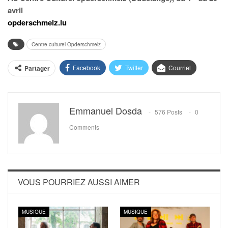
avril
opderschmelz.lu
Centre culturel Opderschmelz
Facebook
Twitter
Courriel
Partager
Emmanuel Dosda
576 Posts
0
Comments
VOUS POURRIEZ AUSSI AIMER
MUSIQUE
MUSIQUE