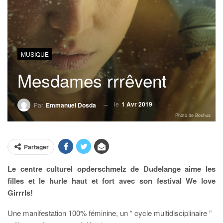
MUSIQUE
Mesdames rrrêvent
le
1 Avr 2019
Par
Emmanuel Dosda
Photo de Boshua
Partager
Le centre culturel opderschmelz de Dudelange aime les
filles et le hurle haut et fort avec son festival We love
Girrrls!
Une manifestation 100% féminine, un “ cycle multidisciplinaire ”