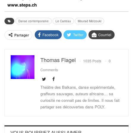
www.steps.ch
Danse contemporaine
Le Carreau
Mourad Merzouki
Facebook
Twitter
Courriel
Partager
Thomas Flagel
1035 Posts
0
Comments
Théâtre des Balkans, danse expérimentale,
graffeurs sauvages, auteurs africains… sa
curiosité ne connait pas de limites. Il nous fait
partager ses découvertes dans POLY.
VOUS POURRIEZ AUSSI AIMER