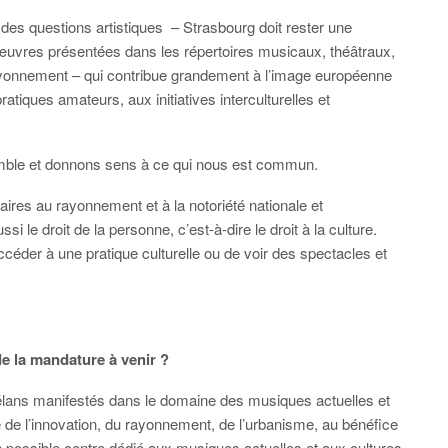
 des questions artistiques – Strasbourg doit rester une
 œuvres présentées dans les répertoires musicaux, théâtraux,
e rayonnement – qui contribue grandement à l’image européenne
atiques amateurs, aux initiatives interculturelles et
semble et donnons sens à ce qui nous est commun.
res au rayonnement et à la notoriété nationale et
si le droit de la personne, c’est-à-dire le droit à la culture.
céder à une pratique culturelle ou de voir des spectacles et
de la mandature à venir ?
élans manifestés dans le domaine des musiques actuelles et
 de l’innovation, du rayonnement, de l’urbanisme, au bénéfice
un possible centre dédié aux musiques actuelles et aux cultures