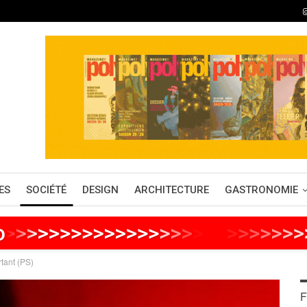
ES
SOCIÉTÉ
DESIGN
ARCHITECTURE
GASTRONOMIE
o
>
>
>
>
>
>
>
>
>
>
>
>
>
>
>
>
>
>
>
>
>
>
>
>
>
>
rtant (PS)
F