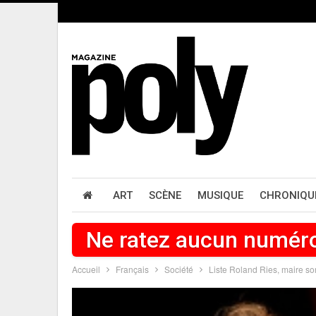
ART
SCÈNE
MUSIQUE
CHRONIQU
Ne ratez aucun numér
Accueil
Français
Société
Liste Roland Ries, maire so