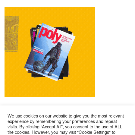
We use cookies on our website to give you the most relevant
experience by remembering your preferences and repeat
visits. By clicking “Accept All”, you consent to the use of ALL
Mentions Légales
Contacts
Où Trouver Poly ?
the cookies. However, you may visit "Cookie Settings" to