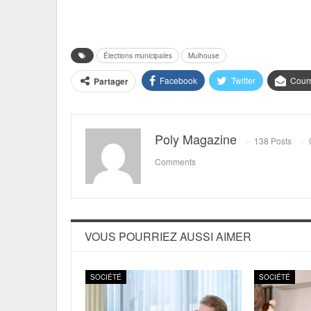
Élections municipales
Mulhouse
Facebook
Twitter
Courr
Partager
Poly Magazine
138 Posts
Comments
VOUS POURRIEZ AUSSI AIMER
SOCIÉTÉ
SOCIÉTÉ