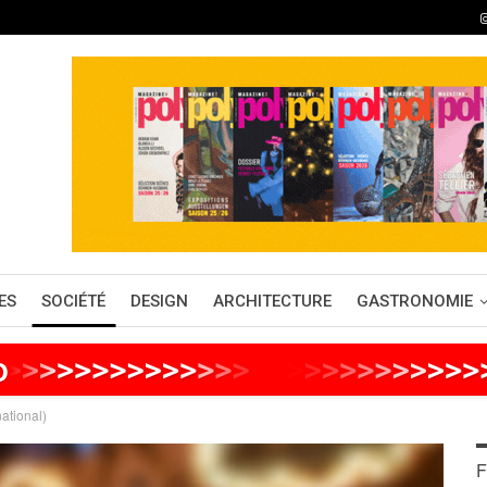
ES
SOCIÉTÉ
DESIGN
ARCHITECTURE
GASTRONOMIE
o
>
>
>
>
>
>
>
>
>
>
>
>
>
>
>
>
>
>
>
>
>
>
>
>
national)
F