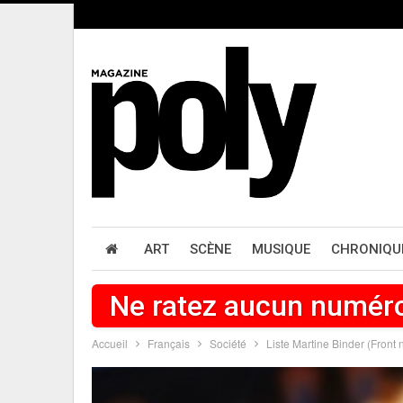
ART
SCÈNE
MUSIQUE
CHRONIQU
Ne ratez aucun numér
Accueil
Français
Société
Liste Martine Binder (Front 