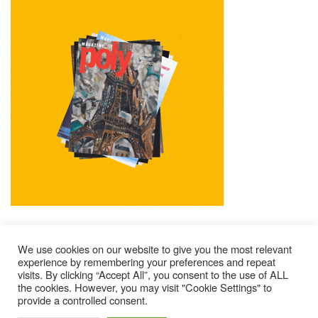
We use cookies on our website to give you the most relevant
experience by remembering your preferences and repeat
visits. By clicking “Accept All”, you consent to the use of ALL
Mentions Légales
Contacts
Où Trouver Poly ?
the cookies. However, you may visit "Cookie Settings" to
Lire Les Anciens N°
S’abonner À Poly
Qui Sommes-Nous ?
provide a controlled consent.