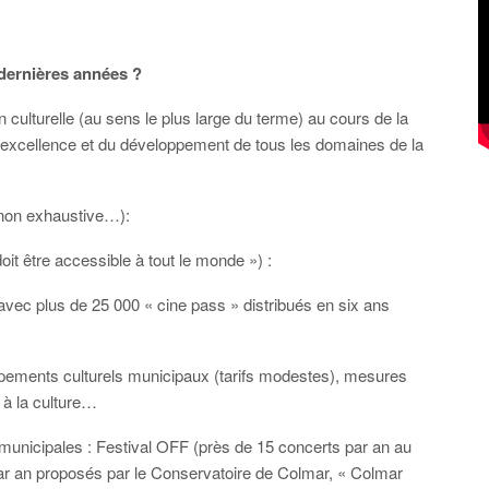
x dernières années ?
on culturelle (au sens le plus large du terme) au cours de la
’excellence et du développement de tous les domaines de la
 non exhaustive…):
 être accessible à tout le monde ») :
c plus de 25 000 « cine pass » distribués en six ans
ipements culturels municipaux (tarifs modestes), mesures
s à la culture…
municipales : Festival OFF (près de 15 concerts par an au
 par an proposés par le Conservatoire de Colmar, « Colmar