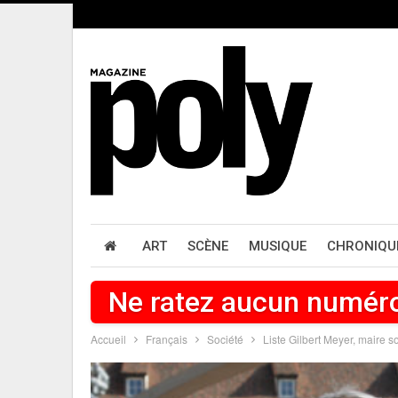
ART
SCÈNE
MUSIQUE
CHRONIQU
Ne ratez aucun numér
Accueil
Français
Société
Liste Gilbert Meyer, maire s