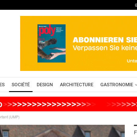
ES
SOCIÉTÉ
DESIGN
ARCHITECTURE
GASTRONOMIE
o
>
>
>
>
>
>
>
>
>
>
>
>
>
>
>
>
>
>
>
>
>
>
>
>
>
>
ortant (UMP)
F