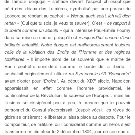
de l’amour conjugal – s’efface devant l’aspect philosophique
pétri des idéaux des Lumières, symbolisé par une phrase de
Leonore se rendant au cachot :
« Wer du auch seist, ich will dich
retten »
(Qui que tu sois, je veux te sauver). C’est
« ce rapport à
la liberté comme un absolu »
qui a intéressé Paul-Émile Fourny
dans sa mise en scène, puisqu’il est
« aujourd’hui encore d’une
brûlante actualité. Notre époque est malheureusement toujours
celle de la violation des Droits de l’Homme et des régimes
totalitaires »
Il importe alors de se souvenir que le maître de
Bonn peut-être considéré comme le barde de la liberté. Il
souhaitait originellement intituler sa
Symphonie n°3 “Bonaparte”
e
avant d’opter pour
“Eroica”
. Au début du XIX
siècle, Napoléon
apparaissait en effet comme l’homme providentiel, le
continuateur de la Révolution, le sauveur de l’Europe… mais les
illusions se dissipèrent peu à peu, à mesure que le pouvoir
personnel du Consul s’accroissait. L’espoir vécut, les rêves de
gloire se brisèrent : le libérateur laissa place au despote. Pour le
compositeur, ce militaire, qu’il considérait comme un héros s’est
transformé en dictateur le 2 décembre 1804, jour de son sacre.