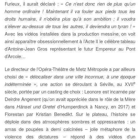
Furieux, il aurait déclaré :
« Ce n’est donc rien de plus qu’un
homme ordinaire ! Maintenant il va fouler aux pieds tous les
droits humains, il n’obéira plus qu’à son ambition ; il voudra
s’élever au-dessus de tous les autres, il deviendra un tyran ! »
Avec les vidéos installées dans la production messine, on voit
ainsi apparaître obsessionnellement à l’Acte II le célèbre tableau
d’Antoine-Jean Gros représentant le futur Empereur au Pont
d’Arcole…
Le directeur de l’Opéra-Théâtre de Metz Métropole a par ailleurs
choisi de
« délocaliser dans une ville inconnue, à une époque
e
indéterminée »
, une action se déroulant à Séville, au XVII
siècle, portée par un casting de choix : Leonore est incarnée par
Deirdre Angenent (qu’on avait appréciée dans le rôle de la Mère
dans
Hänsel und Gretel
d’Humperdinck à Nancy, en 2017) et
Florestan par Kristian Benedikt. Sur le plateau, l’histoire se
déploie dans des atmosphères sombres et oppressantes : un
amas de poupées à demi calcinées – jolie métaphore de la
violence des dictatures – répond à des vidéos d’un