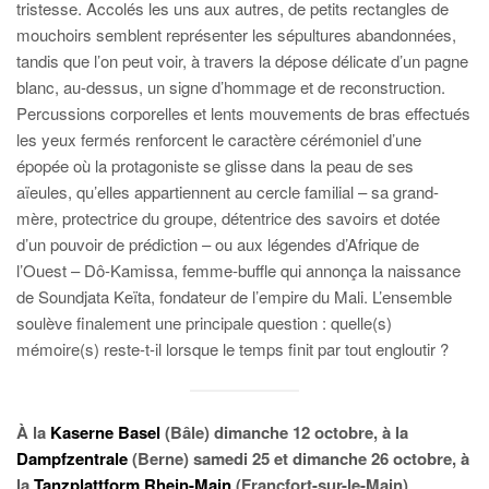
tristesse. Accolés les uns aux autres, de petits rectangles de
mouchoirs semblent représenter les sépultures abandonnées,
tandis que l’on peut voir, à travers la dépose délicate d’un pagne
blanc, au-dessus, un signe d’hommage et de reconstruction.
Percussions corporelles et lents mouvements de bras effectués
les yeux fermés renforcent le caractère cérémoniel d’une
épopée où la protagoniste se glisse dans la peau de ses
aïeules, qu’elles appartiennent au cercle familial – sa grand-
mère, protectrice du groupe, détentrice des savoirs et dotée
d’un pouvoir de prédiction – ou aux légendes d’Afrique de
l’Ouest – Dô-Kamissa, femme-buffle qui annonça la naissance
de Soundjata Keïta, fondateur de l’empire du Mali. L’ensemble
soulève finalement une principale question : quelle(s)
mémoire(s) reste-t-il lorsque le temps finit par tout engloutir ?
À la
Kaserne Basel
(Bâle) dimanche 12 octobre, à la
Dampfzentrale
(Berne) samedi 25 et dimanche 26 octobre, à
la
Tanzplattform Rhein-Main
(Francfort-sur-le-Main)