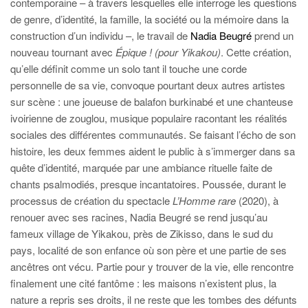
contemporaine – à travers lesquelles elle interroge les questions
de genre, d’identité, la famille, la société ou la mémoire dans la
construction d’un individu –, le travail de
Nadia Beugré
prend un
nouveau tournant avec
Épique ! (pour Yikakou)
. Cette création,
qu’elle définit comme un solo tant il touche une corde
personnelle de sa vie, convoque pourtant deux autres artistes
sur scène : une joueuse de balafon burkinabé et une chanteuse
ivoirienne de zouglou, musique populaire racontant les réalités
sociales des différentes communautés. Se faisant l’écho de son
histoire, les deux femmes aident le public à s’immerger dans sa
quête d’identité, marquée par une ambiance rituelle faite de
chants psalmodiés, presque incantatoires. Poussée, durant le
processus de création du spectacle
L’Homme rare
(2020), à
renouer avec ses racines, Nadia Beugré se rend jusqu’au
fameux village de Yikakou, près de Zikisso, dans le sud du
pays, localité de son enfance où son père et une partie de ses
ancêtres ont vécu. Partie pour y trouver de la vie, elle rencontre
finalement une cité fantôme : les maisons n’existent plus, la
nature a repris ses droits, il ne reste que les tombes des défunts