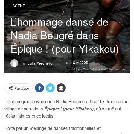
SCÈNE
L’hommage dansé de
Nadia Beugré dans
Épique ! (pour Yikakou)
le
1 Oct 2025
Par
Julia Percheron
Épique! (pour Yikakou) © Werner Strouven RhoK
Partager
La chorégraphe ivoirienne Nadia Beugré part sur les traces d’un
village disparu dans
Épique ! (pour Yikakou)
, où se mêlent
récits intimes et collectifs.
Porté par un mélange de danses traditionnelles et