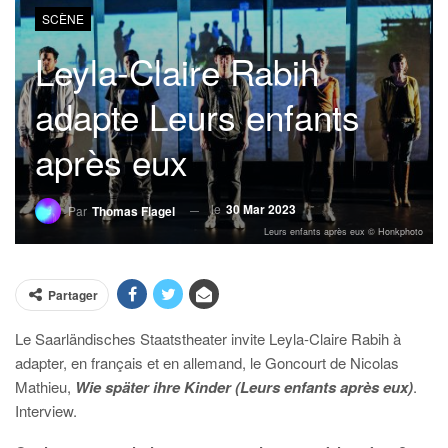
SCÈNE
Leyla-Claire Rabih
adapte Leurs enfants
après eux
le
30 Mar 2023
Par
Thomas Flagel
Leurs enfants après eux © Honkphoto
Partager
Le Saarländisches Staatstheater invite Leyla-Claire Rabih à
adapter, en français et en allemand, le Goncourt de Nicolas
Mathieu,
Wie später ihre Kinder (Leurs enfants après eux)
.
Interview.