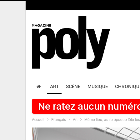
ART
SCÈNE
MUSIQUE
CHRONIQU
Ne ratez aucun numér
Accueil
Français
Art
Même lieu, autre époque fête l