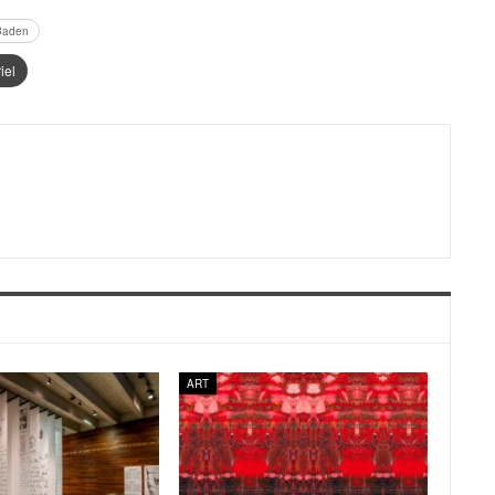
-Baden
iel
ART