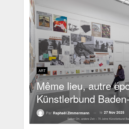
ART
Même lieu, autre épo
Künstlerbund Baden
le
27 Nov 2025
Par
Raphaël Zimmermann
Selber Ort, andere Zeit – 70 Jahre Künstlerbund B