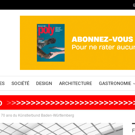
ES
SOCIÉTÉ
DESIGN
ARCHITECTURE
GASTRONOMIE
o
>
>
>
>
>
>
>
>
>
>
>
>
>
>
>
>
>
>
>
>
>
>
>
>
>
es 70 ans du Künstlerbund Baden-Württemberg
F