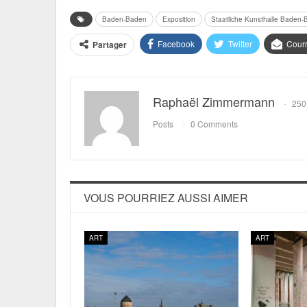
Baden-Baden
Exposition
Staatliche Kunsthalle Baden
Facebook
Twitter
Courr
Partager
Raphaël Zimmermann
250
Posts
0 Comments
VOUS POURRIEZ AUSSI AIMER
ART
ART