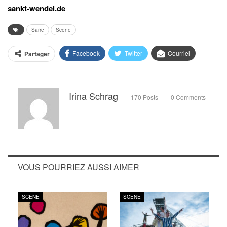
sankt-wendel.de
Sarre
Scène
Facebook
Twitter
Courriel
Partager
Irina Schrag
170 Posts
0 Comments
VOUS POURRIEZ AUSSI AIMER
SCÈNE
SCÈNE