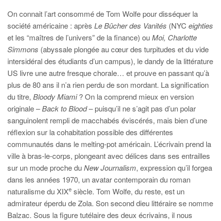
On connait l’art consommé de Tom Wolfe pour disséquer la
société américaine : après
Le Bûcher des Vanités
(NYC
eighties
et les “maîtres de l’univers” de la finance) ou
Moi, Charlotte
Simmons
(abyssale plongée au cœur des turpitudes et du vide
intersidéral des étudiants d’un campus), le dandy de la littérature
US livre une autre fresque chorale… et prouve en passant qu’à
plus de 80 ans il n’a rien perdu de son mordant. La signification
du titre,
Bloody Miami
? On la comprend mieux en version
originale –
Back to Blood
– puisqu’il ne s’agit pas d’un polar
sanguinolent rempli de macchabés éviscérés, mais bien d’une
réflexion sur la cohabitation possible des différentes
communautés dans le melting-pot américain. L’écrivain prend la
ville à bras-le-corps, plongeant avec délices dans ses entrailles
sur un mode proche du
New Journalism
, expression qu’il forgea
dans les années 1970, un avatar contemporain du roman
e
naturalisme du XIX
siècle. Tom Wolfe, du reste, est un
admirateur éperdu de Zola. Son second dieu littéraire se nomme
Balzac. Sous la figure tutélaire des deux écrivains, il nous