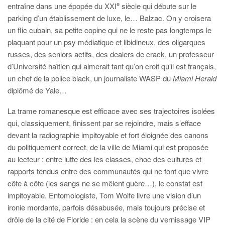
e
entraîne dans une épopée du XXI
siècle qui débute sur le
parking d’un établissement de luxe, le… Balzac. On y croisera
un flic cubain, sa petite copine qui ne le reste pas longtemps le
plaquant pour un psy médiatique et libidineux, des oligarques
russes, des seniors actifs, des dealers de crack, un professeur
d’Université haïtien qui aimerait tant qu’on croit qu’il est français,
un chef de la police black, un journaliste WASP du
Miami Herald
diplômé de Yale…
La trame romanesque est efficace avec ses trajectoires isolées
qui, classiquement, finissent par se rejoindre, mais s’efface
devant la radiographie impitoyable et fort éloignée des canons
du politiquement correct, de la ville de Miami qui est proposée
au lecteur : entre lutte des les classes, choc des cultures et
rapports tendus entre des communautés qui ne font que vivre
côte à côte (les sangs ne se mêlent guère…), le constat est
impitoyable. Entomologiste, Tom Wolfe livre une vision d’un
ironie mordante, parfois désabusée, mais toujours précise et
drôle de la cité de Floride : en cela la scène du vernissage VIP