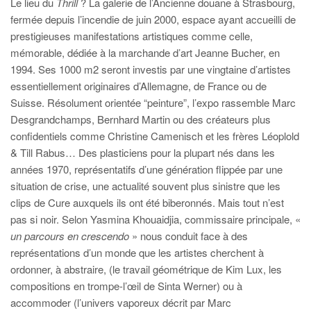
Le lieu du
Thrill
? La galerie de l’Ancienne douane à Strasbourg,
fermée depuis l’incendie de juin 2000, espace ayant accueilli de
prestigieuses manifestations artistiques comme celle,
mémorable, dédiée à la marchande d’art Jeanne Bucher, en
1994. Ses 1000 m2 seront investis par une vingtaine d’artistes
essentiellement originaires d’Allemagne, de France ou de
Suisse. Résolument orientée “peinture”, l’expo rassemble Marc
Desgrandchamps, Bernhard Martin ou des créateurs plus
confidentiels comme Christine Camenisch et les frères Léoplold
& Till Rabus… Des plasticiens pour la plupart nés dans les
années 1970, représentatifs d’une génération flippée par une
situation de crise, une actualité souvent plus sinistre que les
clips de Cure auxquels ils ont été biberonnés. Mais tout n’est
pas si noir. Selon Yasmina Khouaidjia, commissaire principale, «
un parcours en crescendo
» nous conduit face à des
représentations d’un monde que les artistes cherchent à
ordonner, à abstraire, (le travail géométrique de Kim Lux, les
compositions en trompe-l’œil de Sinta Werner) ou à
accommoder (l’univers vaporeux décrit par Marc