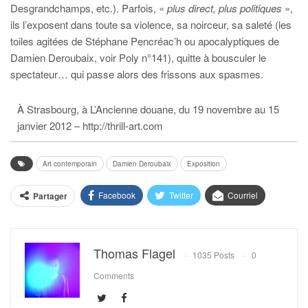
Desgrandchamps, etc.). Parfois, «
plus direct, plus politiques
»,
ils l’exposent dans toute sa violence, sa noirceur, sa saleté (les
toiles agitées de Stéphane Pencréac’h ou apocalyptiques de
Damien Deroubaix, voir Poly n°141), quitte à bousculer le
spectateur… qui passe alors des frissons aux spasmes.
À Strasbourg, à L’Ancienne douane, du 19 novembre au 15
janvier 2012 – http://thrill-art.com
Art contemporain
Damien Deroubaix
Exposition
Facebook
Twitter
Courriel
Partager
Thomas Flagel
1035 Posts
0
Comments