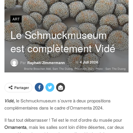
ART
Le Schmuckmuseum
est complètement Vidé
le
4 Juil 2024
Par
Raphaël Zimmermann
Broche Broschen Add, Sam Tho Duong, Pforzheim 2021, Photo : Sam Tho Duong
Partager
Vidé,
le Schmuckmuseum s’ouvre à deux propositions
complémentaires dans le cadre d’Ornamenta 2024.
Il faut tout débarrasser ! Tel est le mot d’ordre du musée pour
Ornamenta
, mais les salles sont loin d’être désertes, car deux