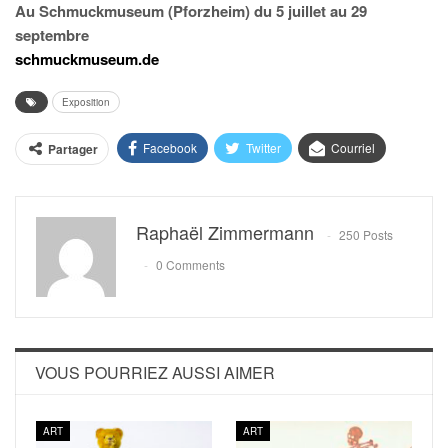
Au Schmuckmuseum (Pforzheim) du 5 juillet au 29
septembre
schmuckmuseum.de
Exposition
Facebook
Twitter
Courriel
Partager
Raphaël Zimmermann
250 Posts
0 Comments
VOUS POURRIEZ AUSSI AIMER
ART
ART