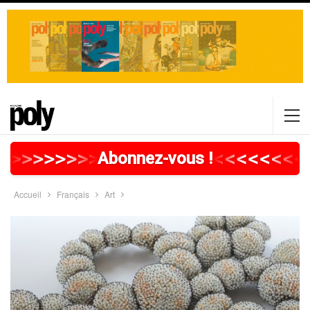
>
>
>
>
>
>
>
>
>
>
>
>
>
>
>
>
>
<
<
<
<
<
<
<
<
Abonnez-vous !
Accueil
Français
Art