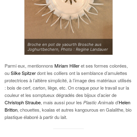
Broche en pot de yaourth Brosche aus
Joghurtbechern, Photo : Regine Landauer
Parmi eux, mentionnons
Miriam Hiller
et ses formes colorées,
ou
Silke Spitzer
dont les colliers ont la semblance d’amulettes
protectrices à l’altière simplicité, à l’image des matériaux utilisés
: bois de cerf, carton, liège, etc. On craque pour le travail sur la
couleur et les somptueux dégradés des bijoux d’acier de
Christoph Straube
, mais aussi pour les
Plastic Animals
d’
Helen
Britton
, chouettes, koalas et autres kangourous en Galalithe, bio
plastique élaboré à partir du lait.