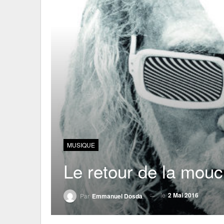
MUSIQUE
Le retour de la mou
le
2 Mai 2016
Par
Emmanuel Dosda