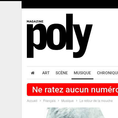
ART
SCÈNE
MUSIQUE
CHRONIQU
Ne ratez aucun numér
Accueil
Français
Musique
Le retour de la mouche