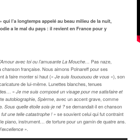
» qui l’a longtemps appelé au beau milieu de la nuit,
die a le mal du pays : il revient en France pour y
L’Amour avec toi
ou
l’amusante
La Mouche…
Pas naze,
la chanson française. Nous aimons Polnareff pour ses
ent à faire monter si haut («
Je suis fouououou de vous
»), son
en caricature de lui-même. Lunettes blanches, tenues
ndes… «
Je me suis composé un visage pour me satisfaire et
nte autobiographie,
Spèrme
, avec un accent grave, comme
re.
Sous quelle étoile sois-je né ?
se demandait-il en chanson
fut une telle catastrophe !
» se souvient celui qui fut contraint
ôt le piano, instrument… de torture pour un gamin de quatre ans.
l’excellence
».