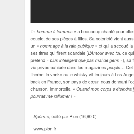
L’«
homme à femmes
» a beaucoup chanté pour elles
couplet de ses pièges à filles. Sa notoriété vient au
un «
hommage à la raie-publique
» et qui a secoué la
ses titres qui firent scandale (
L’Amour avec toi,
ce qui
prétend «
plus intelligent que pas mal de gens
»), sa 
vie privée exhibée dans les magazines
people
… Cet 
l’herbe, la vodka ou le whisky vit toujours à Los Ange
back en France, son pays de cœur, nous donnant l’occ
chanson. Immortelle. «
Quand mon corps s’éteindra [
pourrait me rallumer !
»
Spèrme
, édité par Plon (16,90 €)
www.plon.fr