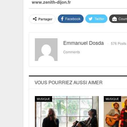
www.zenith-dijon.fr
Facebook
Twitter
Courr
Partager
Emmanuel Dosda
576 Posts
Comments
VOUS POURRIEZ AUSSI AIMER
MUSIQUE
MUSIQUE