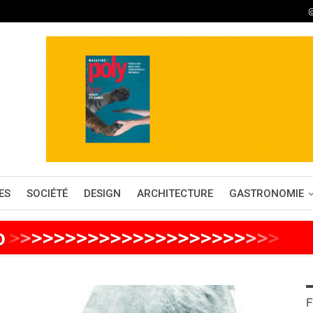
ES
SOCIÉTÉ
DESIGN
ARCHITECTURE
GASTRONOMIE
o
>
>
>
>
>
>
>
>
>
>
>
>
>
>
>
>
>
>
>
>
>
>
>
>
>
>
F