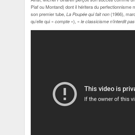
Piaf ou Montand) dont il héritera du perfectionnisme 
son premier tube,
La Poupée qui fait non
(1966), marqu
qu’elle qui «
compte
»), «
le classicisme n’interdit pas