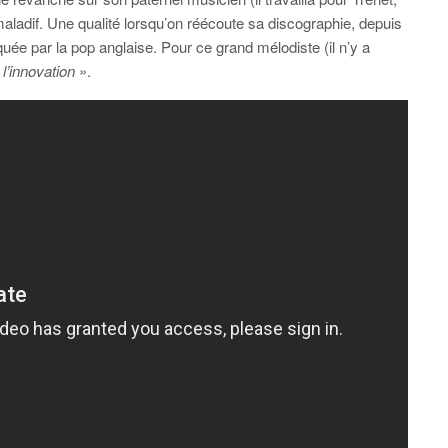
maladif. Une qualité lorsqu’on réécoute sa discographie, depuis
ée par la pop anglaise. Pour ce grand mélodiste (il n’y a
 l’innovation
».