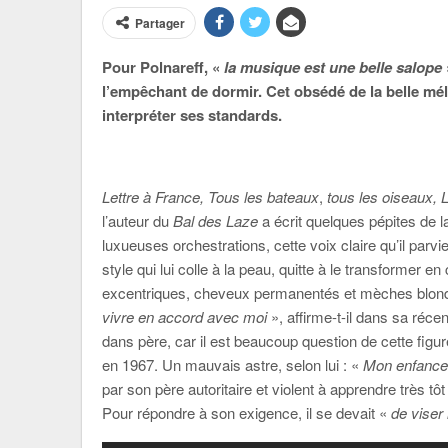
Partager
Pour Polnareff, «
la musique est une belle salope
l’empêchant de dormir. Cet obsédé de la belle mélo
interpréter ses standards.
Lettre à France,
Tous les bateaux
,
tous les oiseaux, 
l’auteur du
Bal des Laze
a écrit quelques pépites de 
luxueuses orchestrations, cette voix claire qu’il parvi
style qui lui colle à la peau, quitte à le transformer 
excentriques, cheveux permanentés et mèches blo
vivre en accord avec moi
», affirme-t-il dans sa réce
dans père, car il est beaucoup question de cette figu
en 1967. Un mauvais astre, selon lui : «
Mon enfance 
par son père autoritaire et violent à apprendre très t
Pour répondre à son exigence, il se devait «
de viser 