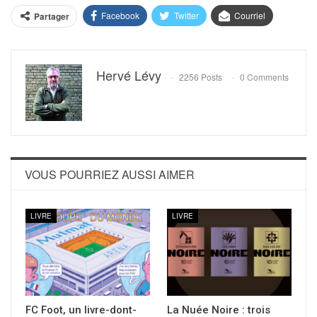
Facebook
Twitter
Courriel
Partager
Hervé Lévy
2256 Posts
0 Comments
VOUS POURRIEZ AUSSI AIMER
LIVRE
LIVRE
FC Foot, un livre-dont-
La Nuée Noire : trois