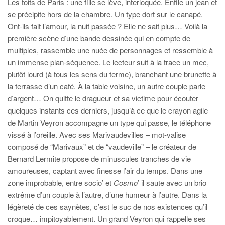
Les toits de Paris : une fille se lève, interloquée. Enfile un jean et
se précipite hors de la chambre. Un type dort sur le canapé.
Ont-ils fait l’amour, la nuit passée ? Elle ne sait plus… Voilà la
première scène d’une bande dessinée qui en compte de
multiples, rassemble une nuée de personnages et ressemble à
un immense plan-séquence. Le lecteur suit à la trace un mec,
plutôt lourd (à tous les sens du terme), branchant une brunette à
la terrasse d’un café. À la table voisine, un autre couple parle
d’argent… On quitte le dragueur et sa victime pour écouter
quelques instants ces derniers, jusqu’à ce que le crayon agile
de Martin Veyron accompagne un type qui passe, le téléphone
vissé à l’oreille. Avec ses Marivaudevilles – mot-valise
composé de “Marivaux” et de “vaudeville” – le créateur de
Bernard Lermite propose de minuscules tranches de vie
amoureuses, captant avec finesse l’air du temps. Dans une
zone improbable, entre socio’ et
Cosmo
’ il saute avec un brio
extrême d’un couple à l’autre, d’une humeur à l’autre. Dans la
légèreté de ces saynètes, c’est le suc de nos existences qu’il
croque… impitoyablement. Un grand Veyron qui rappelle ses