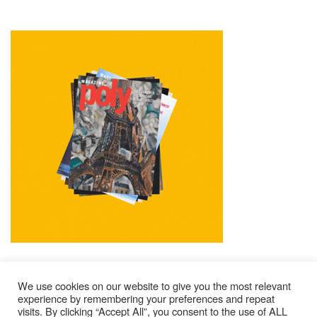
We use cookies on our website to give you the most relevant
experience by remembering your preferences and repeat
visits. By clicking “Accept All”, you consent to the use of ALL
Mentions Légales
Contacts
Où Trouver Poly ?