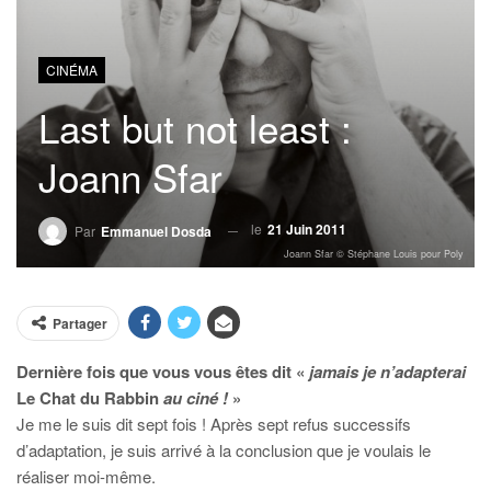
CINÉMA
Last but not least :
Joann Sfar
le
21 Juin 2011
Par
Emmanuel Dosda
Joann Sfar © Stéphane Louis pour Poly
Partager
Dernière fois que vous vous êtes dit «
jamais je n’adapterai
Le Chat du Rabbin
au ciné !
»
Je me le suis dit sept fois ! Après sept refus successifs
d’adaptation, je suis arrivé à la conclusion que je voulais le
réaliser moi-même.