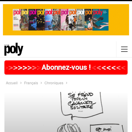
>
>
>
>
>
>
>
>
>
>
>
>
>
>
>
>
>
<
<
<
<
<
<
<
<
Abonnez-vous !
Accueil
Français
Chroniques