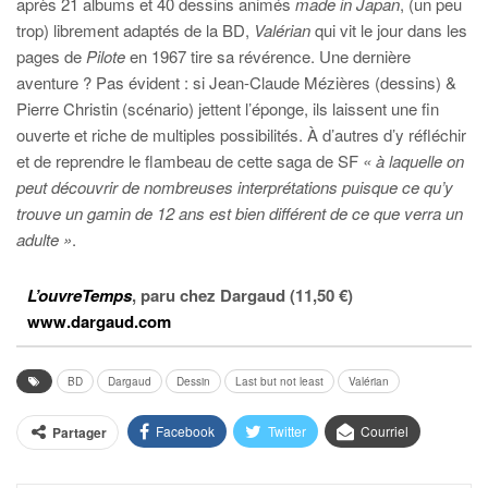
après 21 albums et 40 dessins animés
made in Japan
, (un peu
trop) librement adaptés de la BD,
Valérian
qui vit le jour dans les
pages de
Pilote
en 1967 tire sa révérence. Une dernière
aventure ? Pas évident : si Jean-Claude Mézières (dessins) &
Pierre Christin (scénario) jettent l’éponge, ils laissent une fin
ouverte et riche de multiples possibilités. À d’autres d’y réfléchir
et de reprendre le flambeau de cette saga de SF
« à laquelle on
peut découvrir de nombreuses interprétations puisque ce qu’y
trouve un gamin de 12 ans est bien différent de ce que verra un
adulte »
.
L’ouvreTemps
, paru chez Dargaud (11,50 €)
www.dargaud.com
BD
Dargaud
Dessin
Last but not least
Valérian
Facebook
Twitter
Courriel
Partager