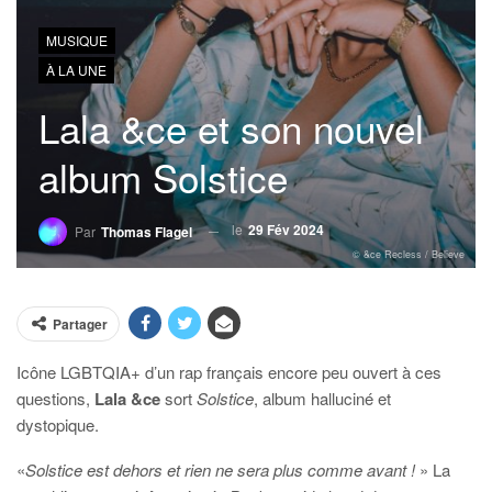
MUSIQUE
À LA UNE
Lala &ce et son nouvel
album Solstice
le
29 Fév 2024
Par
Thomas Flagel
© &ce Recless / Believe
Partager
Icône LGBTQIA+ d’un rap français encore peu ouvert à ces
questions,
Lala &ce
sort
Solstice
, album halluciné et
dystopique.
«
Solstice est dehors et rien ne sera plus comme avant !
» La