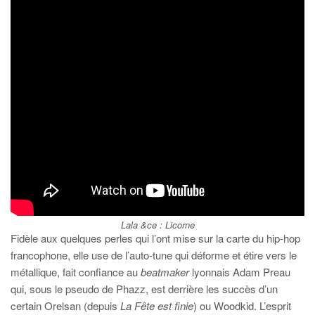
Lala &ce :
Licorne
Fidèle aux quelques perles qui l’ont mise sur la carte du hip-hop
francophone, elle use de l’auto-tune qui déforme et étire vers le
métallique, fait confiance au
beatmaker
lyonnais Adam Preau
qui, sous le pseudo de Phazz, est derrière les succès d’un
certain Orelsan (depuis
La Fête est finie
) ou Woodkid. L’esprit