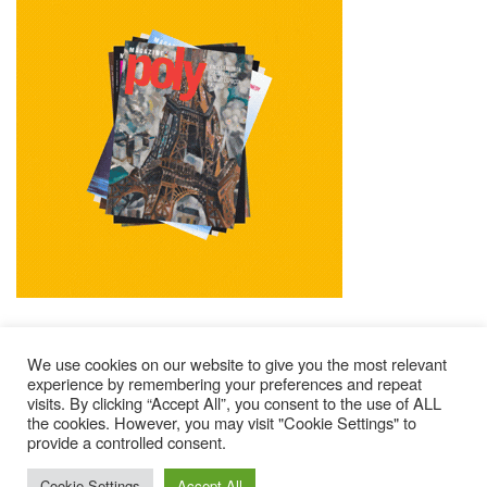
We use cookies on our website to give you the most relevant
experience by remembering your preferences and repeat
visits. By clicking “Accept All”, you consent to the use of ALL
Mentions Légales
Contacts
Où Trouver Poly ?
the cookies. However, you may visit "Cookie Settings" to
Lire Les Anciens N°
S’abonner À Poly
Qui Sommes-Nous ?
provide a controlled consent.
© 2025 – Magazine Poly – BKN
Cookie Settings
Accept All