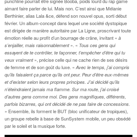
punchline pourrait être signée Booba, poids lourd du rap game
aimant faire parler de lui. Mais non. C’est ainsi que Mélanie
Berthinier, alias Lala &ce, défend son nouvel opus, sorti début
février. Un album-concept dans lequel une société dystopique
est dirigée de manière autoritaire par La Ligne, proscrivant toute
émotion réelle au profit d’un bourrage de crâne, invitant «
à
s’enjailler, mais raisonnablement
». «
Tous ces gens qui
essayent de te contrôler, te façonner, t’empêcher d’être qui tu
veux vraiment
», précise celle qui ne cache rien de ses désirs
de femme et de son goût du luxe. «
Avec le temps, j’ai compris
qu’ils faisaient ça parce qu’ils ont peur. Peur d’être eux-mêmes
et d’exister selon leurs propres principes. J’ai décidé qu’ils
n’éteindraient jamais ma flamme. Sur ma route, j’ai croisé
d’autres gens comme moi. Des gens magnifiques, différents,
parfois bizarres, qui ont décidé de ne pas faire de concessions.
» Ensemble, ils forment le BUT (bloc unificateur de tropiques),
un groupe rebelle à base de SunSystem mobile, un peu obsédé
par le soleil et la musique forte.