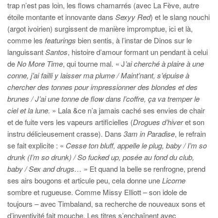
trap n’est pas loin, les flows chamarrés (avec La Fève, autre
étoile montante et innovante dans
Sexyy Red
) et le slang nouchi
(argot ivoirien) surgissent de manière impromptue, ici et là,
comme les
featurings
bien sentis, à l’instar de Dinos sur le
languissant
Santos
, histoire d’amour formant un pendant à celui
de
No More Time
, qui tourne mal. « J
’ai cherché à plaire à une
conne, j’ai failli y laisser ma plume / Maint’nant, s’épuise à
chercher des tonnes pour impressionner des blondes et des
brunes / J’ai une tonne de flow dans l’coffre, ça va tremper le
ciel et la lune.
» Lala &ce n’a jamais caché ses envies de chair
et de fuite vers les vapeurs artificielles (
Drogues d’hiver
et son
instru délicieusement crasse). Dans
3am in Paradise
, le refrain
se fait explicite : «
Cesse ton bluff, appelle le plug, baby / I’m so
drunk (I’m so drunk) / So fucked up, posée au fond du club,
baby / Sex and drugs…
» Et quand la belle se renfrogne, prend
ses airs bougons et articule peu, cela donne une
Licorne
sombre et rugueuse. Comme Missy Elliott – son idole de
toujours – avec Timbaland, sa recherche de nouveaux sons et
d’inventivité fait mouche. Les titres s’enchaînent avec