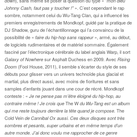
down
), sans même se poser la question du type
«
“mon dieu
Johnny Cash, faut pas y toucher !”
». C’est cependant le rap
sombre, notamment celui du Wu-Tang Clan, qui a influencé les
premiers enregistrements de Mondkopf, guidé par la pratique de
DJ Shadow, guru de l’échantillonnage qui l’a convaincu de la
possibilité de «
faire du hip-hop sans rappeur
», armé, au début,
de logiciels rudimentaires et de matériel sommaire. Également
fasciné par l’électronique cérébrale du label anglais Warp, il sort
Galaxy of Nowhere
sur Asphalt Duchess en 2009. Avec
Rising
Doom
(Fool House, 2011), il semble s’écarter du style de ses
débuts pour glisser vers un univers technoïde plus glacial et
martial, plus direct aussi, avec moins de fioritures et sans
samples d’enfants jouant dans une cour de récré. Mondkopf
conteste : «
Je ne pense pas m’être éloigné du hip-hop, au
contraire même ! Je crois que
The W
du Wu-Tang est un album
qui me reste toujours derrière la tête quand je compose.
The
Cold Vein
de Cannibal Ox aussi. Ces deux disques sont très
sombres et pesants, super urbains et en même temps d’un
autre monde. J’ai donc voulu me rapprocher de ce genre