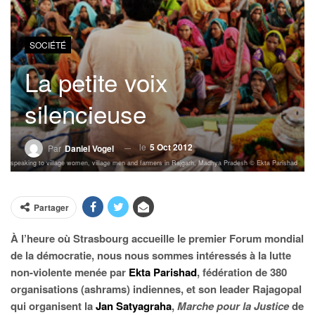
SOCIÉTÉ
La petite voix
silencieuse
le
5 Oct 2012
Par
Daniel Vogel
pal speaking to village women, village men and farmers in Rajgarh, Madhya Pradesh © Ekta Parishad
Partager
À l’heure où Strasbourg accueille le premier Forum mondial
de la démocratie, nous nous sommes intéressés à la lutte
non-violente menée par
Ekta Parishad
, fédération de 380
organisations (ashrams) indiennes, et son leader Rajagopal
qui organisent la
Jan Satyagraha
,
Marche pour la Justice
de