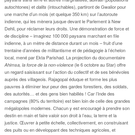
autochtones) et
dalits
(intouchables), partiront de Gwalior pour
une marche d’un mois (et quelque 350 km) sur l’autoroute
indienne, qui les mènera jusque devant le Parlement à New
Dehli, pour réclamer leurs droits. Une démonstration de force et
de discipline – imaginez 100 000 paysans marchant en file
indienne, à un mètre de distance durant un mois – fruit d’une
trentaine d’années de militantisme et de pédagogie à l’échelon
local, mené par Ekta Parishad. La projection du documentaire
Ahimsa, la force de la non-violence
(le 6 octobre au Star) offre
un regard saisissant sur l’action du collectif et de ses bénévoles
auprès des villageois. Rajagopal éduque et forme les plus
pauvres à éliminer leur peur des gardes forestiers, des soldats,
des autorités… et des gens bien habillés ! Car l’Inde des
campagnes (80% du territoire) est bien loin de celle des grandes
mégalopoles modernes. Chacun y est encouragé à prendre son
destin en main et faire valoir son droit à l’eau, la terre et la
justice. Œuvrer à petite échelle, collectivement, en construisant
des puits ou en développant des techniques agricoles, et