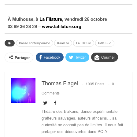
À Mulhouse, à
La Filature
, vendredi 26 octobre
03 89 36 28 29 –
www.lafilature.org
Danse contemporaine
Kaori Ito
La Filature
Pôle Sud
Facebook
Twitter
Courriel
Partager
Thomas Flagel
1035 Posts
0
Comments
Théâtre des Balkans, danse expérimentale,
graffeurs sauvages, auteurs africains… sa
curiosité ne connait pas de limites. Il nous fait
partager ses découvertes dans POLY.