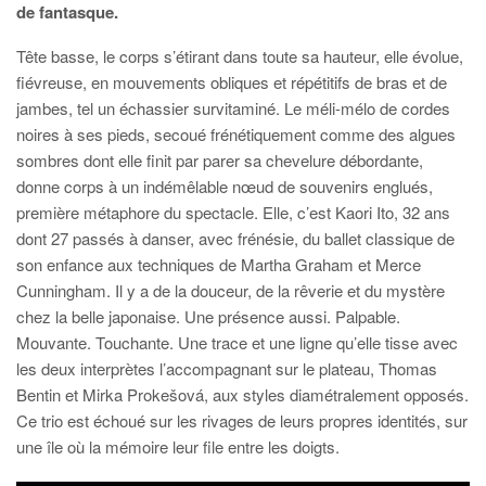
de fantasque.
Tête basse, le corps s’étirant dans toute sa hauteur, elle évolue,
fiévreuse, en mouvements obliques et répétitifs de bras et de
jambes, tel un échassier survitaminé. Le méli-mélo de cordes
noires à ses pieds, secoué frénétiquement comme des algues
sombres dont elle finit par parer sa chevelure débordante,
donne corps à un indémêlable nœud de souvenirs englués,
première métaphore du spectacle. Elle, c’est Kaori Ito, 32 ans
dont 27 passés à danser, avec frénésie, du ballet classique de
son enfance aux techniques de Martha Graham et Merce
Cunningham. Il y a de la douceur, de la rêverie et du mystère
chez la belle japonaise. Une présence aussi. Palpable.
Mouvante. Touchante. Une trace et une ligne qu’elle tisse avec
les deux interprètes l’accompagnant sur le plateau, Thomas
Bentin et Mirka Prokešová, aux styles diamétralement opposés.
Ce trio est échoué sur les rivages de leurs propres identités, sur
une île où la mémoire leur file entre les doigts.