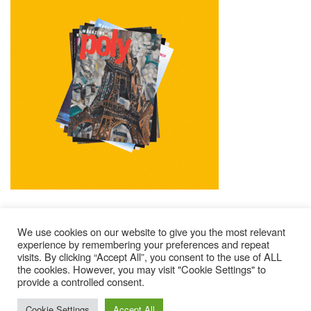
We use cookies on our website to give you the most relevant
experience by remembering your preferences and repeat
visits. By clicking “Accept All”, you consent to the use of ALL
Mentions Légales
Contacts
Où Trouver Poly ?
the cookies. However, you may visit "Cookie Settings" to
Lire Les Anciens N°
S’abonner À Poly
Qui Sommes-Nous ?
provide a controlled consent.
© 2025 – Magazine Poly – BKN
Cookie Settings
Accept All