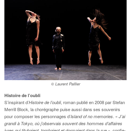
© Laurent Paillier
Histoire de l’oubli
S’inspirant d’
Histoire de l’oubli
, roman
publié en 2008 par Stefan
Merrill Block, la chorégraphe puise aussi dans ses souvenirs
pour composer les personnages d’
Island of no memories
. «
J’ai
grandi à Tokyo, où j’observais souvent des hommes d’affaires
ivres qui titubaient, tombaient et dormaient dans la rue
», confie-