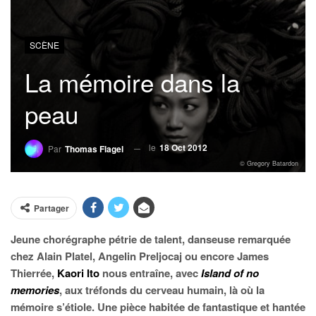
SCÈNE
La mémoire dans la
peau
le
18 Oct 2012
Par
Thomas Flagel
© Gregory Batardon
Partager
Jeune chorégraphe pétrie de talent, danseuse remarquée
chez Alain Platel, Angelin Preljocaj ou encore James
Thierrée,
Kaori Ito
nous entraîne, avec
Island of no
memories
, aux tréfonds du cerveau humain, là où la
mémoire s’étiole. Une pièce habitée de fantastique et hantée