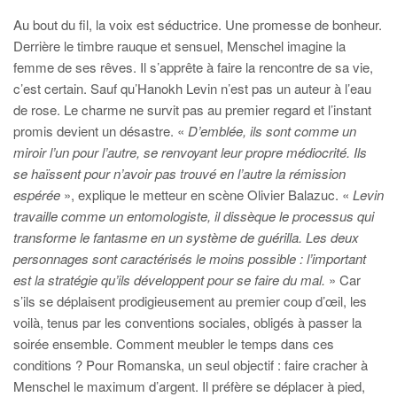
Au bout du fil, la voix est séductrice. Une promesse de bonheur.
Derrière le timbre rauque et sensuel, Menschel imagine la
femme de ses rêves. Il s’apprête à faire la rencontre de sa vie,
c’est certain. Sauf qu’Hanokh Levin n’est pas un auteur à l’eau
de rose. Le charme ne survit pas au premier regard et l’instant
promis devient un désastre. «
D’emblée, ils sont comme un
miroir l’un pour l’autre, se renvoyant leur propre médiocrité. Ils
se haïssent pour n’avoir pas trouvé en l’autre la rémission
espérée
», explique le metteur en scène Olivier Balazuc. «
Levin
travaille comme un entomologiste, il dissèque le processus qui
transforme le fantasme en un système de guérilla. Les deux
personnages sont caractérisés le moins possible : l’important
est la stratégie qu’ils développent pour se faire du mal.
»
Car
s’ils se déplaisent prodigieusement au premier coup d’œil, les
voilà, tenus par les conventions sociales, obligés à passer la
soirée ensemble. Comment meubler le temps dans ces
conditions ? Pour Romanska, un seul objectif : faire cracher à
Menschel le maximum d’argent. Il préfère se déplacer à pied,