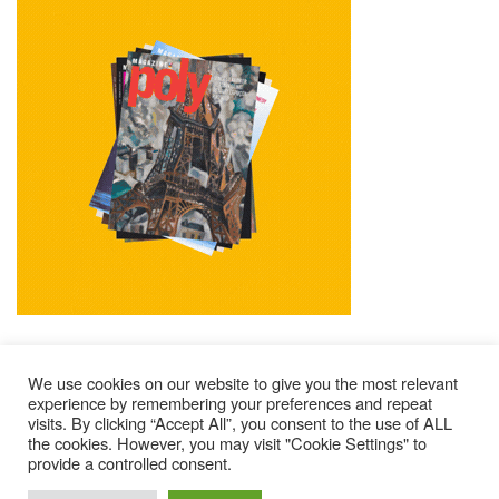
We use cookies on our website to give you the most relevant
experience by remembering your preferences and repeat
visits. By clicking “Accept All”, you consent to the use of ALL
Mentions Légales
Contacts
Où Trouver Poly ?
the cookies. However, you may visit "Cookie Settings" to
Lire Les Anciens N°
S’abonner À Poly
Qui Sommes-Nous ?
provide a controlled consent.
© 2025 – Magazine Poly – BKN