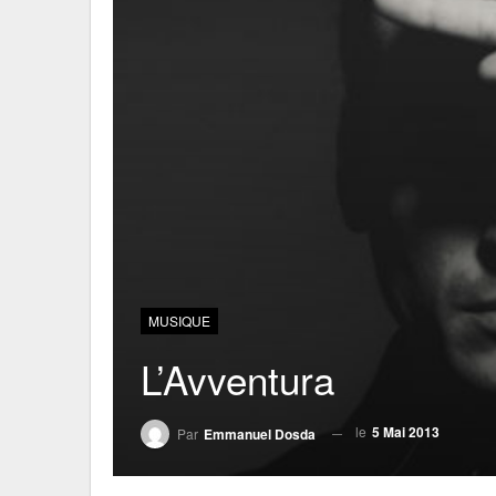
MUSIQUE
L’Avventura
le
5 Mai 2013
Par
Emmanuel Dosda