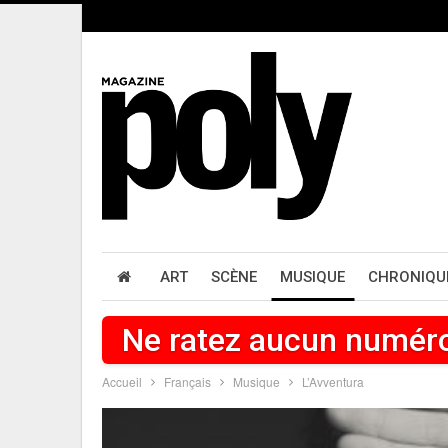
ART
SCÈNE
MUSIQUE
CHRONIQU
Ne ratez aucun numér
Accueil
Français
Musique
L’Avventura