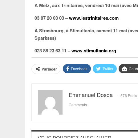
À Metz, aux Trinitaires, vendredi 10 mai (avec 
03 87 20 03 03 –
www.lestrinitaires.com
À Strasbourg, à Stimultania, samedi 11 mai (av
Sparksss)
023 88 23 63 11 –
www.stimultania.org
Facebook
Twitter
Courr
Partager
Emmanuel Dosda
576 Posts
Comments
VOUS POURRIEZ AUSSI AIMER