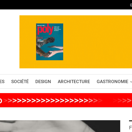
ES
SOCIÉTÉ
DESIGN
ARCHITECTURE
GASTRONOMIE
o
>
>
>
>
>
>
>
>
>
>
>
>
>
>
>
>
>
>
>
>
>
>
>
>
>
>
F