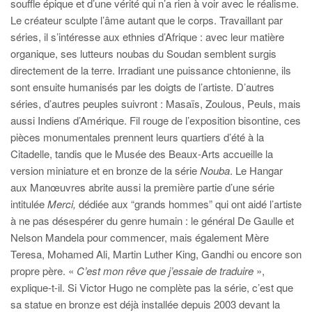
souffle épique et d’une vérité qui n’a rien à voir avec le réalisme.
Le créateur sculpte l’âme autant que le corps. Travaillant par
séries, il s’intéresse aux ethnies d’Afrique : avec leur matière
organique, ses lutteurs noubas du Soudan semblent surgis
directement de la terre. Irradiant une puissance chtonienne, ils
sont ensuite humanisés par les doigts de l’artiste. D’autres
séries, d’autres peuples suivront : Masaïs, Zoulous, Peuls, mais
aussi Indiens d’Amérique. Fil rouge de l’exposition bisontine, ces
pièces monumentales prennent leurs quartiers d’été à la
Citadelle, tandis que le Musée des Beaux-Arts accueille la
version miniature et en bronze de la série
Nouba
. Le Hangar
aux Manœuvres abrite aussi la première partie d’une série
intitulée
Merci,
dédiée aux “grands hommes” qui ont aidé l’artiste
à ne pas désespérer du genre humain : le général De Gaulle et
Nelson Mandela pour commencer, mais également Mère
Teresa, Mohamed Ali, Martin Luther King, Gandhi ou encore son
propre père. «
C’est mon rêve que j’essaie de traduire
»,
explique-t-il. Si Victor Hugo ne complète pas la série, c’est que
sa statue en bronze est déjà installée depuis 2003 devant la