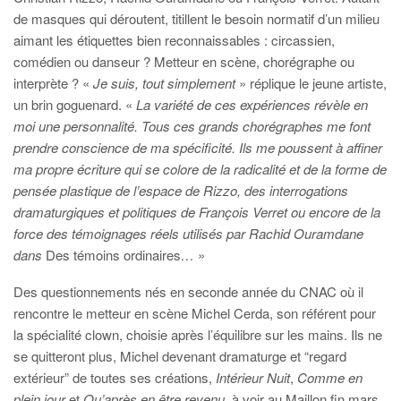
de masques qui déroutent, titillent le besoin normatif d’un milieu
aimant les étiquettes bien reconnaissables : circassien,
comédien ou danseur ? Metteur en scène, chorégraphe ou
interprète ? «
Je suis, tout simplement
» réplique le jeune artiste,
un brin goguenard. «
La variété de ces expériences
révèle en
moi une personnalité. Tous ces grands chorégraphes me font
prendre conscience de ma spécificité. Ils me poussent à affiner
ma propre écriture qui se colore de la radicalité et de la forme de
pensée plastique de l’espace de Rizzo, des interrogations
dramaturgiques et politiques de François Verret ou encore de la
force des témoignages réels utilisés par Rachid Ouramdane
dans
Des témoins ordinaires
…
»
Des questionnements nés en seconde année du CNAC où il
rencontre le metteur en scène Michel Cerda, son référent pour
la spécialité clown, choisie après l’équilibre sur les mains. Ils ne
se quitteront plus, Michel devenant dramaturge et “regard
extérieur” de toutes ses créations,
Intérieur Nuit
,
Comme en
plein jour
et
Qu’après en être revenu
, à voir au Maillon fin mars.