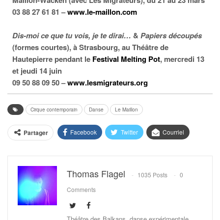
Maillon-Wacken (avec Les Migrateurs), du 21 au 23 mars
03 88 27 61 81 –
www.le-maillon.com
Dis-moi ce que tu vois, je te dirai…
&
Papiers découpés
(formes courtes), à Strasbourg, au Théâtre de
Hautepierre pendant le
Festival Melting Pot
, mercredi 13
et jeudi 14 juin
09 50 88 09 50 –
www.lesmigrateurs.org
Cirque contemporain
Danse
Le Maillon
Facebook
Twitter
Courriel
Partager
Thomas Flagel
1035 Posts
0
Comments
Théâtre des Balkans, danse expérimentale,