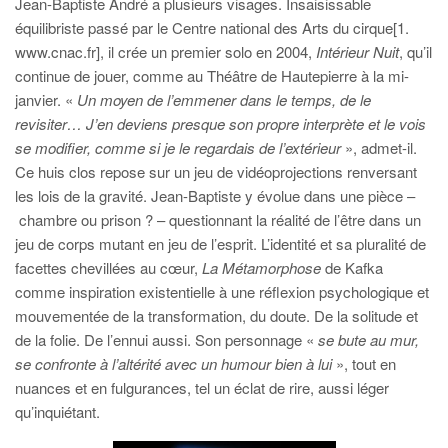
Jean-Baptiste André a plusieurs visages. Insaisissable
équilibriste passé par le Centre national des Arts du cirque[1.
www.cnac.fr], il crée un premier solo en 2004,
Intérieur Nuit
, qu’il
continue de jouer, comme au Théâtre de Hautepierre à la mi-
janvier. «
Un moyen de l’emmener dans le temps, de le
revisiter… J’en deviens presque son propre interprète et le vois
se modifier, comme si je le regardais de l’extérieur
», admet-il.
Ce huis clos repose sur un jeu de vidéoprojections renversant
les lois de la gravité. Jean-Baptiste y évolue dans une pièce –
chambre ou prison ? – questionnant la réalité de l’être dans un
jeu de corps mutant en jeu de l’esprit. L’identité et sa pluralité de
facettes chevillées au cœur,
La Métamorphose
de Kafka
comme inspiration existentielle à une réflexion psychologique et
mouvementée de la transformation, du doute. De la solitude et
de la folie. De l’ennui aussi. Son personnage «
se bute au mur,
se confronte à l’altérité avec un humour bien à lui
», tout en
nuances et en fulgurances, tel un éclat de rire, aussi léger
qu’inquiétant.