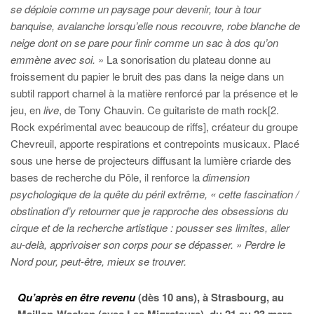
se déploie comme un paysage pour devenir, tour à tour
banquise, avalanche lorsqu’elle nous recouvre, robe blanche de
neige dont on se pare pour finir comme un sac à dos qu’on
emmène avec soi.
» La sonorisation du plateau donne au
froissement du papier le bruit des pas dans la neige dans un
subtil rapport charnel à la matière renforcé par la présence et le
jeu, en
live
, de Tony Chauvin. Ce guitariste de math rock[2.
Rock expérimental avec beaucoup de riffs], créateur du groupe
Chevreuil, apporte respirations et contrepoints musicaux. Placé
sous une herse de projecteurs diffusant la lumière criarde des
bases de recherche du Pôle, il renforce la
dimension
psychologique de la quête du péril extrême, « cette fascination /
obstination d’y retourner que je rapproche des obsessions du
cirque et de la recherche artistique : pousser ses limites, aller
au-delà, apprivoiser son corps pour se dépasser.
»
Perdre le
Nord pour, peut-être, mieux se trouver.
Qu’après en être revenu
(dès 10 ans), à Strasbourg, au