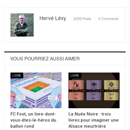
Hervé Lévy
2256 Posts
0 Comments
VOUS POURRIEZ AUSSI AIMER
LIVRE
LIVRE
FC Foot, un livre-dont-
La Nuée Noire : trois
vous-êtes-le-héros du
livres pour imaginer une
ballon rond
Alsace meurtrière