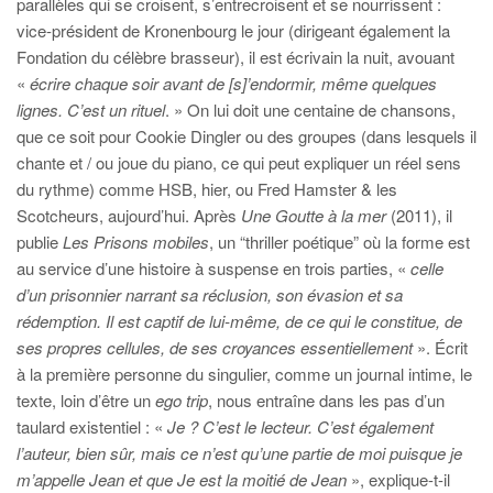
parallèles qui se croisent, s’entrecroisent et se nourrissent :
vice-président de Kronenbourg le jour (dirigeant également la
Fondation du célèbre brasseur), il est écrivain la nuit, avouant
«
écrire chaque soir avant de [s]’endormir, même quelques
lignes. C’est un rituel
. » On lui doit une centaine de chansons,
que ce soit pour Cookie Dingler ou des groupes (dans lesquels il
chante et / ou joue du piano, ce qui peut expliquer un réel sens
du rythme) comme HSB, hier, ou Fred Hamster & les
Scotcheurs, aujourd’hui. Après
Une Goutte à la mer
(2011), il
publie
Les Prisons mobiles
, un “thriller poétique” où la forme est
au service d’une histoire à suspense en trois parties, «
celle
d’un prisonnier narrant sa réclusion, son évasion et sa
rédemption. Il est captif de lui-même, de ce qui le constitue, de
ses propres cellules, de ses croyances essentiellement
». Écrit
à la première personne du singulier, comme un journal intime, le
texte, loin d’être un
ego trip
, nous entraîne dans les pas d’un
taulard existentiel : «
Je ? C’est le lecteur. C’est également
l’auteur, bien sûr, mais ce n’est qu’une partie de moi puisque je
m’appelle Jean et que Je est la moitié de Jean
», explique-t-il