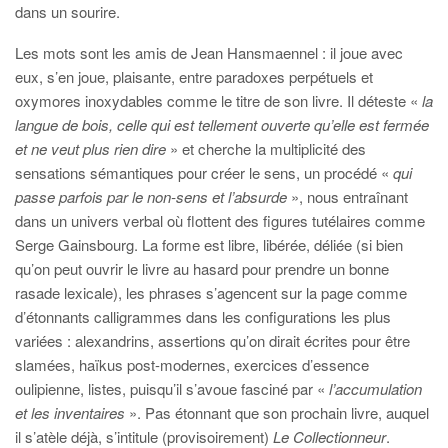
dans un sourire.
Les mots sont les amis de Jean Hansmaennel : il joue avec
eux, s’en joue, plaisante, entre paradoxes perpétuels et
oxymores inoxydables comme le titre de son livre. Il déteste «
la
langue de bois, celle qui est tellement ouverte qu’elle est fermée
et ne veut plus rien dire
» et cherche la multiplicité des
sensations sémantiques pour créer le sens, un procédé «
qui
passe parfois par le non-sens et l’absurde
», nous entraînant
dans un univers verbal où flottent des figures tutélaires comme
Serge Gainsbourg. La forme est libre, libérée, déliée (si bien
qu’on peut ouvrir le livre au hasard pour prendre un bonne
rasade lexicale), les phrases s’agencent sur la page comme
d’étonnants calligrammes dans les configurations les plus
variées : alexandrins, assertions qu’on dirait écrites pour être
slamées, haïkus post-modernes, exercices d’essence
oulipienne, listes, puisqu’il s’avoue fasciné par «
l’accumulation
et les inventaires
». Pas étonnant que son prochain livre, auquel
il s’atèle déjà, s’intitule (provisoirement)
Le Collectionneur
.