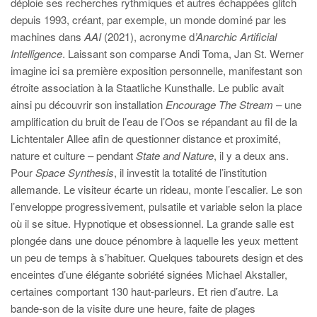
déploie ses recherches rythmiques et autres échappées glitch
depuis 1993, créant, par exemple, un monde dominé par les
machines dans
AAI
(2021), acronyme d
’Anarchic Artificial
Intelligence
. Laissant son comparse Andi Toma, Jan St. Werner
imagine ici sa première exposition personnelle, manifestant son
étroite association à la Staatliche Kunsthalle. Le public avait
ainsi pu découvrir son installation
Encourage The Stream
– une
amplification du bruit de l’eau de l’Oos se répandant au fil de la
Lichtentaler Allee afin de questionner distance et proximité,
nature et culture – pendant
State and Nature
, il y a deux ans.
Pour
Space Synthesis
, il investit la totalité de l’institution
allemande. Le visiteur écarte un rideau, monte l’escalier. Le son
l’enveloppe progressivement, pulsatile et variable selon la place
où il se situe. Hypnotique et obsessionnel. La grande salle est
plongée dans une douce pénombre à laquelle les yeux mettent
un peu de temps à s’habituer. Quelques tabourets design et des
enceintes d’une élégante sobriété signées Michael Akstaller,
certaines comportant 130 haut-parleurs. Et rien d’autre. La
bande-son de la visite dure une heure, faite de plages