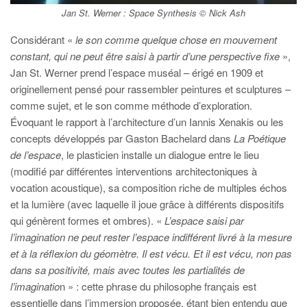
Jan St. Werner :
Space Synthesis
© Nick Ash
Considérant «
le son comme quelque chose en mouvement
constant, qui ne peut être saisi à partir d’une perspective fixe
»,
Jan St. Werner prend l’espace muséal – érigé en 1909 et
originellement pensé pour rassembler peintures et sculptures –
comme sujet, et le son comme méthode d’exploration.
Évoquant le rapport à l’architecture d’un Iannis Xenakis ou les
concepts développés par Gaston Bachelard dans
La Poétique
de l’espace
, le plasticien installe un dialogue entre le lieu
(modifié par différentes interventions architectoniques à
vocation acoustique), sa composition riche de multiples échos
et la lumière (avec laquelle il joue grâce à différents dispositifs
qui génèrent formes et ombres). «
L’espace saisi par
l’imagination ne peut rester l’espace indifférent livré à la mesure
et à la réflexion du géomètre. Il est vécu. Et il est vécu, non pas
dans sa positivité, mais avec toutes les partialités de
l’imaginatio
n » : cette phrase du philosophe français est
essentielle dans l’immersion proposée, étant bien entendu que