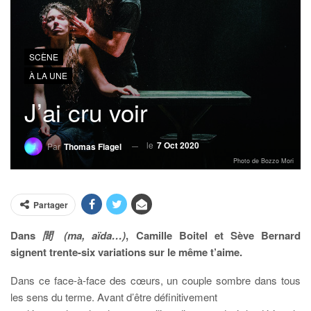
SCÈNE
À LA UNE
J’ai cru voir
le
7 Oct 2020
Par
Thomas Flagel
Photo de Bozzo Mori
Partager
Dans
間 (ma, aïda…)
, Camille Boitel et Sève Bernard
signent trente-six variations sur le même t’aime.
Dans ce face-à-face des cœurs, un couple sombre dans tous
les sens du terme. Avant d’être définitivement