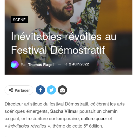
SCÈNE
Inévitables révoltes au
Festival Démostratif
le
2 Juin 2022
Par
Thomas Flagel
Partager
Directeur artistique du festival Démostratif, célébrant les arts
scéniques émergents,
Sacha Vilmar
poursuit un chemin
exigent, entre écriture contemporaine, culture
queer
et
e
«
inévitables révoltes
», thème de cette 5
édition.