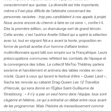
consciemment aux quotas. La diversité est très importante,
même s’il est plus difficile de l’atteindre concernant les
personnes racisées : trop peu candidatent à nos appels à projet.
Nous avons encore du chemin à faire en ce sens
», confie-t-il.
Dès la première édition, un dramaturge sert de grand témoin.
Cette année, c’est l’autrice Anette Gillard qui a opéré la sélection
avec lui, tout en signant
Né.e.s avant la honte
, proposition en
forme de portrait acerbe d’un homme d’affaire breton
multimillionnaire ayant bâti son empire sur la Françafrique. Leurs
préoccupations communes reflètent les combats de l’époque et
la convergence des luttes. Le collectif MeToo Théâtrey parlera
sexisme et harcèlement et animera des tables rondes en non-
mixité. Quant à ceux qui taxent le festival d’être «
Queer Land
»,
Sacha les renvoie au cabaret Drag-Queen
Les 12 Travellos
d’Hercule
, qui sera donné en l’Église Saint-Guillaume de
Strasbourg : «
Il n’y a pas un seul homo dans l’équipe, tous sont
cisgenre et hétéros, ce qui a entraîné un débat entre nous avant
de les programmer. Mais l’histoire du travestissement
comme