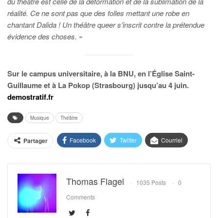
du théâtre est celle de la déformation et de la sublimation de la
réalité. Ce ne sont pas que des folles mettant une robe en
chantant Dalida ! Un théâtre queer
s’inscrit contre la prétendue
évidence des choses.
»
Sur le campus universitaire, à la BNU, en l’Église Saint-
Guillaume et à La Pokop (Strasbourg) jusqu’au 4 juin.
demostratif.fr
Musique
Théâtre
Facebook
Twitter
Courriel
Partager
Thomas Flagel
1035 Posts
0
Comments