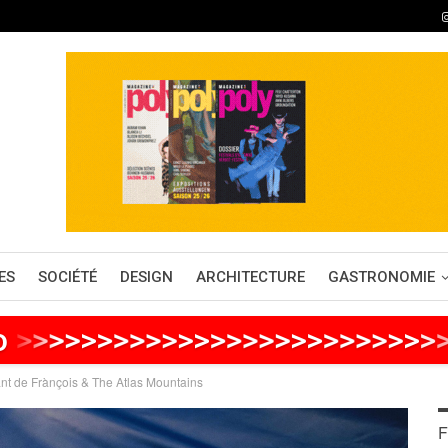
ES
SOCIÉTÉ
DESIGN
ARCHITECTURE
GASTRONOMIE
o
>
>
>
>
>
>
>
>
>
>
>
>
>
>
>
>
>
>
>
>
>
>
>
>
>
>
nt de Frànçois & The Atlas Mountains
F