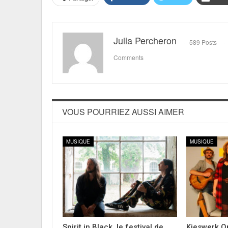
Julia Percheron
589 Posts
Comments
VOUS POURRIEZ AUSSI AIMER
MUSIQUE
MUSIQUE
Spirit in Black, le festival de
Kieswerk Op