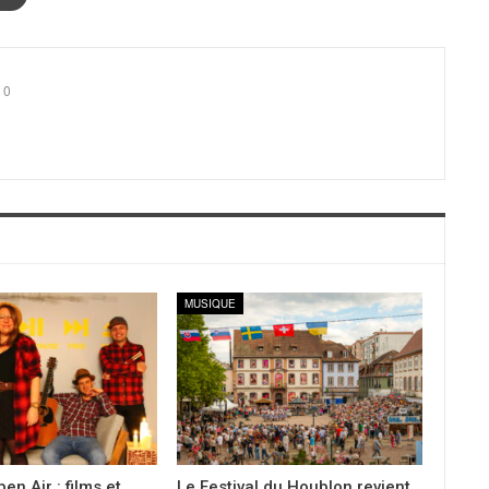
0
MUSIQUE
en Air : films et
Le Festival du Houblon revient