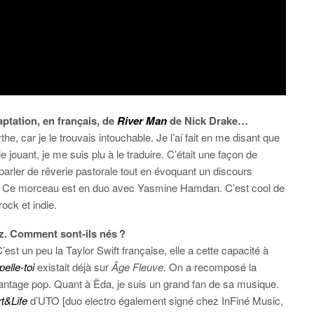
ptation, en français, de
River Man
de Nick Drake…
e, car je le trouvais intouchable. Je l’ai fait en me disant que
 le jouant, je me suis plu à le traduire. C’était une façon de
 parler de rêverie pastorale tout en évoquant un discours
nsure. Ce morceau est en duo avec Yasmine Hamdan. C’est cool de
ock et indie.
z. Comment sont-ils nés ?
’est un peu la Taylor Swift française, elle a cette capacité à
elle-toi
existait déjà sur
Âge Fleuve
. On a recomposé la
antage pop. Quant à Ëda, je suis un grand fan de sa musique.
t&Life
d’UTO [duo electro également signé chez InFiné Music,