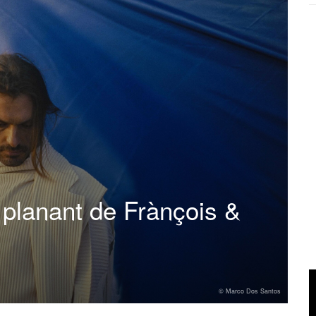
 planant de Frànçois &
© Marco Dos Santos