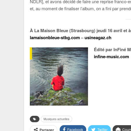
NDLR], et avons décidé de faire une reprise franco-
et, au moment de finaliser l’album, on a fini par pren
À La Maison Bleue (Strasbourg) jeudi 16 avril et à
lamaisonbleue-stbg.com
–
usineagaz.ch
Édité par InFiné 
infine-music.com
Musiques actuelles
Facebook
Twitter
Courr
Partager