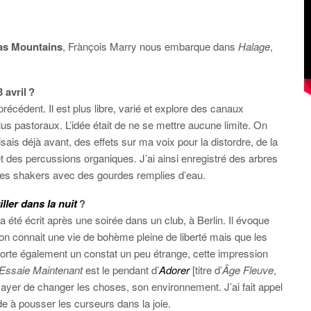
las Mountains
, Frànçois Marry nous embarque dans
Halage
,
 avril ?
 précédent. Il est plus libre, varié et explore des canaux
lus pastoraux. L’idée était de ne se mettre aucune limite. On
isais déjà avant, des effets sur ma voix pour la distordre, de la
des percussions organiques. J’ai ainsi enregistré des arbres
t des shakers avec des gourdes remplies d’eau.
iller dans la nuit
?
a été écrit après une soirée dans un club, à Berlin. Il évoque
on connait une vie de bohème pleine de liberté mais que les
Il porte également un constat un peu étrange, cette impression
Essaie Maintenant
est le pendant d’
Adorer
[titre d’
Âge Fleuve
,
ssayer de changer les choses, son environnement. J’ai fait appel
de à pousser les curseurs dans la joie.