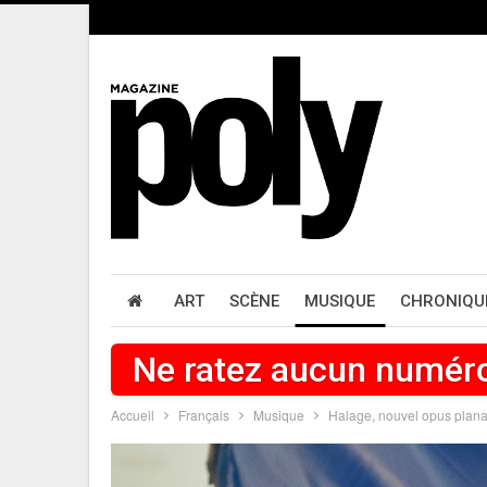
ART
SCÈNE
MUSIQUE
CHRONIQU
Ne ratez aucun numér
Accueil
Français
Musique
Halage, nouvel opus plana