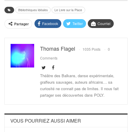
Bibliothèques Idéales
Le Livre sur la Place
Facebook
Twitter
Courriel
Partager
Thomas Flagel
1035 Posts
0
Comments
Théâtre des Balkans, danse expérimentale,
graffeurs sauvages, auteurs africains… sa
curiosité ne connait pas de limites. Il nous fait
partager ses découvertes dans POLY.
VOUS POURRIEZ AUSSI AIMER