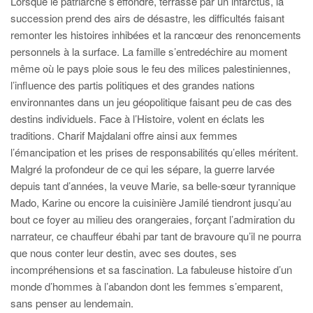
Lorsque le patriarche s’effondre, terrassé par un infarctus, la
succession prend des airs de désastre, les difficultés faisant
remonter les histoires inhibées et la rancœur des renoncements
personnels à la surface. La famille s’entredéchire au moment
même où le pays ploie sous le feu des milices palestiniennes,
l’influence des partis politiques et des grandes nations
environnantes dans un jeu géopolitique faisant peu de cas des
destins individuels. Face à l’Histoire, volent en éclats les
traditions. Charif Majdalani offre ainsi aux femmes
l’émancipation et les prises de responsabilités qu’elles méritent.
Malgré la profondeur de ce qui les sépare, la guerre larvée
depuis tant d’années, la veuve Marie, sa belle-sœur tyrannique
Mado, Karine ou encore la cuisinière Jamilé tiendront jusqu’au
bout ce foyer au milieu des orangeraies, forçant l’admiration du
narrateur, ce chauffeur ébahi par tant de bravoure qu’il ne pourra
que nous conter leur destin, avec ses doutes, ses
incompréhensions et sa fascination. La fabuleuse histoire d’un
monde d’hommes à l’abandon dont les femmes s’emparent,
sans penser au lendemain.