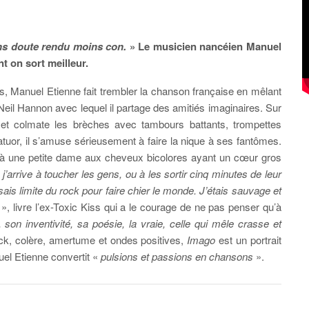
ans doute rendu moins con.
» Le musicien nancéien Manuel
t on sort meilleur.
s, Manuel Etienne fait trembler la chanson française en mêlant
eil Hannon avec lequel il partage des amitiés imaginaires. Sur
 et colmate les brèches avec tambours battants, trompettes
atuor, il s’amuse sérieusement à faire la nique à ses fantômes.
ce à une petite dame aux cheveux bicolores ayant un cœur gros
j’arrive à toucher les gens, ou à les sortir cinq minutes de leur
sais limite du rock pour faire chier le monde. J’étais sauvage et
», livre l’ex-Toxic Kiss qui a le courage de ne pas penser qu’à
, son inventivité, sa poésie, la vraie, celle qui mêle crasse et
rock, colère, amertume et ondes positives,
Imago
est un portrait
el Etienne convertit «
pulsions et passions en chansons
».