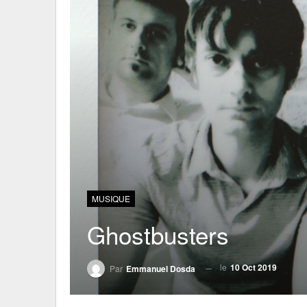
MUSIQUE
Ghostbusters
le
10 Oct 2019
Par
Emmanuel Dosda