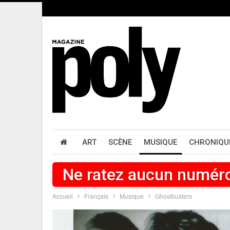
ART
SCÈNE
MUSIQUE
CHRONIQU
Ne ratez aucun numér
Accueil
Français
Musique
Ghostbusters