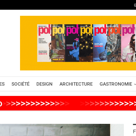
ES
SOCIÉTÉ
DESIGN
ARCHITECTURE
GASTRONOMIE
o
>
>
>
>
>
>
>
>
>
>
>
>
>
>
>
>
>
>
>
>
>
>
>
>
F