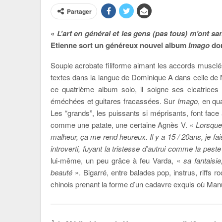
Partager
«
L’art en général et les gens (pas tous) m’ont s
Etienne sort un généreux nouvel album
Imago
don
Souple acrobate filiforme aimant les accords musclé
textes dans la langue de Dominique A dans celle de N
ce quatrième album solo, il soigne ses cicatrices
éméchées et guitares fracassées. Sur
Imago
, en qu
Les “grands”, les puissants si méprisants, font fa
comme une patate, une certaine Agnès V. «
Lorsque 
malheur, ça me rend heureux. Il y a 15 / 20ans, je fai
introverti, fuyant la tristesse d’autrui comme la peste
lui-même, un peu grâce à feu Varda, «
sa fantaisie
beauté
». Bigarré, entre balades pop, instrus, riffs 
chinois prenant la forme d’un cadavre exquis où Manu