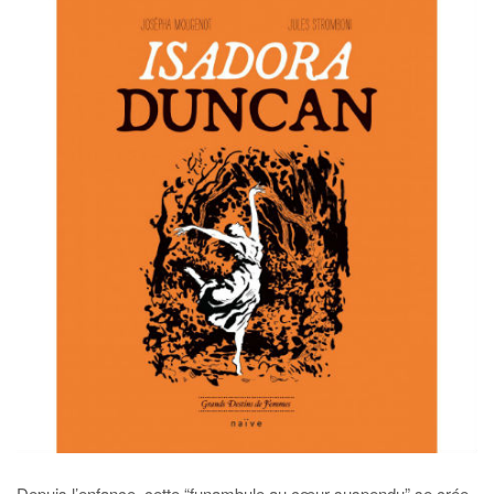
Depuis l’enfance, cette “funambule au cœur suspendu” se crée