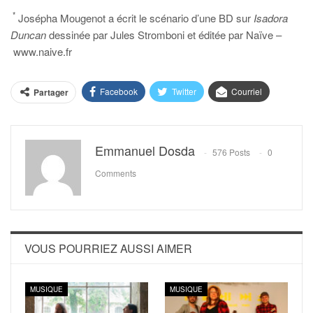
*
Josépha Mougenot a écrit le scénario d’une BD sur
Isadora
Duncan
dessinée par Jules Stromboni et éditée par Naïve –
www.naive.fr
Facebook
Twitter
Courriel
Partager
Emmanuel Dosda
576 Posts
0
Comments
VOUS POURRIEZ AUSSI AIMER
MUSIQUE
MUSIQUE