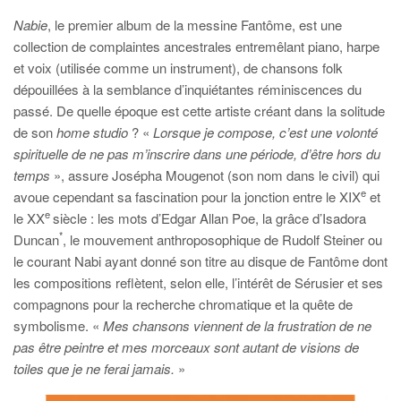
Nabie
, le premier album de la messine Fantôme, est une
collection de complaintes ancestrales entremêlant piano, harpe
et voix (utilisée comme un instrument), de chansons folk
dépouillées à la semblance d’inquiétantes réminiscences du
passé. De quelle époque est cette artiste créant dans la solitude
de son
home studio
? «
Lorsque je compose, c’est une volonté
spirituelle de ne pas m’inscrire dans une période, d’être hors du
temps
», assure Josépha Mougenot (son nom dans le civil) qui
e
avoue cependant sa fascination pour la jonction entre le XIX
et
e
le XX
siècle : les mots d’Edgar Allan Poe, la grâce d’Isadora
*
Duncan
, le mouvement anthroposophique de Rudolf Steiner ou
le courant Nabi ayant donné son titre au disque de Fantôme dont
les compositions reflètent, selon elle, l’intérêt de Sérusier et ses
compagnons pour la recherche chromatique et la quête de
symbolisme. «
Mes chansons viennent de la frustration de ne
pas être peintre et mes morceaux sont autant de visions de
toiles que je ne ferai jamais.
»