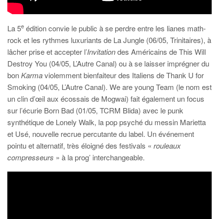
e
La 5
édition convie le public à se perdre entre les lianes math-
rock et les rythmes luxuriants de La Jungle (06/05, Trinitaires), à
lâcher prise et accepter l’
Invitation
des Américains de This Will
Destroy You (04/05, L’Autre Canal) ou à se laisser imprégner du
bon
Karma
violemment bienfaiteur des Italiens de Thank U for
Smoking (04/05, L’Autre Canal). We are young Team (le nom est
un clin d’œil aux écossais de Mogwai) fait également un focus
sur l’écurie Born Bad (01/05, TCRM Blida) avec le punk
synthétique de Lonely Walk, la pop psyché du messin Marietta
et Usé, nouvelle recrue percutante du label. Un événement
pointu et alternatif, très éloigné des festivals «
rouleaux
compresseurs
» à la prog’ interchangeable.