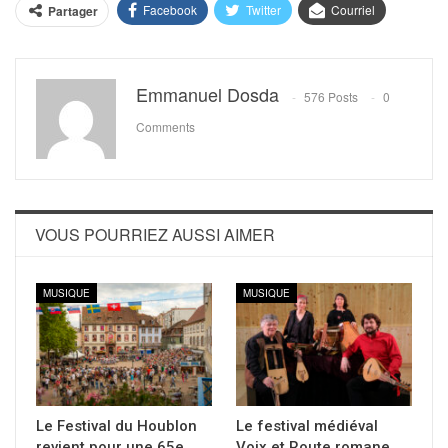
Facebook
Twitter
Courriel
Partager
Emmanuel Dosda
576 Posts
0
Comments
VOUS POURRIEZ AUSSI AIMER
MUSIQUE
MUSIQUE
Le Festival du Houblon
Le festival médiéval
revient pour une 65e
Voix et Route romane