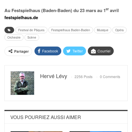
er
Au Festspielhaus (Baden-Baden) du 23 mars au 1
avril
festspielhaus.de
Festival de Pâques
Festspielhaus Baden-Baden
Musique
Opéra
Orchestre
Scène
Facebook
Twitter
Courriel
Partager
Hervé Lévy
2256 Posts
0 Comments
VOUS POURRIEZ AUSSI AIMER