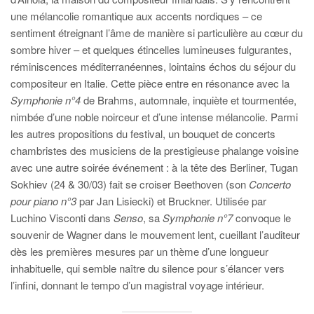
une mélancolie romantique aux accents nordiques – ce
sentiment étreignant l’âme de manière si particulière au cœur du
sombre hiver – et quelques étincelles lumineuses fulgurantes,
réminiscences méditerranéennes, lointains échos du séjour du
compositeur en Italie. Cette pièce entre en résonance avec la
Symphonie n°4
de Brahms, automnale, inquiète et tourmentée,
nimbée d’une noble noirceur et d’une intense mélancolie. Parmi
les autres propositions du festival, un bouquet de concerts
chambristes des musiciens de la prestigieuse phalange voisine
avec une autre soirée événement : à la tête des Berliner, Tugan
Sokhiev (24 & 30/03) fait se croiser Beethoven (son
Concerto
pour piano n°3
par Jan Lisiecki) et Bruckner. Utilisée par
Luchino Visconti dans
Senso
, sa
Symphonie n°7
convoque le
souvenir de Wagner dans le mouvement lent, cueillant l’auditeur
dès les premières mesures par un thème d’une longueur
inhabituelle, qui semble naître du silence pour s’élancer vers
l’infini, donnant le tempo d’un magistral voyage intérieur.