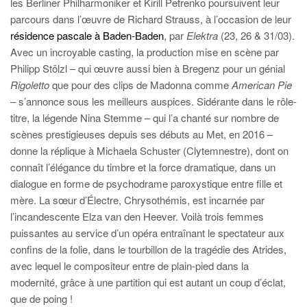
les Berliner Philharmoniker et Kirill Petrenko poursuivent leur
parcours dans l’œuvre de Richard Strauss, à l’occasion de leur
résidence pascale à Baden-Baden
, par
Elektra
(23, 26 & 31/03).
Avec un incroyable casting, la production mise en scène par
Philipp Stölzl – qui œuvre aussi bien à Bregenz pour un génial
Rigoletto
que pour des clips de Madonna comme
American Pie
– s’annonce sous les meilleurs auspices. Sidérante dans le rôle-
titre, la légende Nina Stemme – qui l’a chanté sur nombre de
scènes prestigieuses depuis ses débuts au Met, en 2016 –
donne la réplique à Michaela Schuster (Clytemnestre), dont on
connaît l’élégance du timbre et la force dramatique, dans un
dialogue en forme de psychodrame paroxystique entre fille et
mère. La sœur d’Électre, Chrysothémis, est incarnée par
l’incandescente Elza van den Heever. Voilà trois femmes
puissantes au service d’un opéra entraînant le spectateur aux
confins de la folie, dans le tourbillon de la tragédie des Atrides,
avec lequel le compositeur entre de plain-pied dans la
modernité, grâce à une partition qui est autant un coup d’éclat,
que de poing !