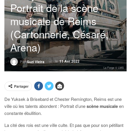
Portrait de la scène
musicale de Reims
(Cartonnerie, Césaré,
Arena)
le
11 Avr 2022
Par
Suzi Vieira
La Forge © LMS
Partager
De Yuksek à Brisebard et Chester Remington, Reims est une
ville où les talents abondent : Portrait d’une
scène musicale
en
constante ébullition.
La cité des rois est une ville culte. Et pas que pour son pétillant