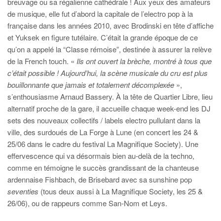
breuvage ou sa régalienne cathédrale ! Aux yeux des amateurs
de musique, elle fut d’abord la capitale de l’electro pop à la
française dans les années 2010, avec Brodinski en tête d’affiche
et Yuksek en figure tutélaire. C’était la grande époque de ce
qu’on a appelé la “Classe rémoise”, destinée à assurer la relève
de la French touch. «
Ils ont ouvert la brèche, montré à tous que
c’était possible ! Aujourd’hui, la scène musicale du cru est plus
bouillonnante que jamais et totalement décomplexée
»,
s’enthousiasme Arnaud Bassery. À la tête de Quartier Libre, lieu
alternatif proche de la gare, il accueille chaque week-end les DJ
sets des nouveaux collectifs / labels electro pullulant dans la
ville, des surdoués de La Forge à Lune (en concert les 24 &
25/06 dans le cadre du festival La Magnifique Society). Une
effervescence qui va désormais bien au-delà de la techno,
comme en témoigne le succès grandissant de la chanteuse
ardennaise Fishbach, de Brisebard avec sa sunshine pop
seventies
(tous deux aussi à La Magnifique Society, les 25 &
26/06), ou de rappeurs comme San-Nom et Leys.