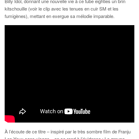
Billy Idol, donnant une nouvelle vie à ce tube eighties un brin
kitschouille (voir le clip avec les tenues en cuir SM et les
fumigènes), mettant en exergue sa mélodie imparable.
À l’écoute de ce titre – inspiré par le très sombre film de Franju
Les Yeux sans visage – on se rend à l’évidence : Le groupe