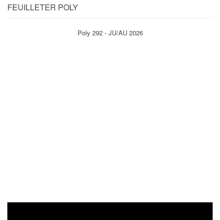
FEUILLETER POLY
Poly 292 - JU/AU 2026