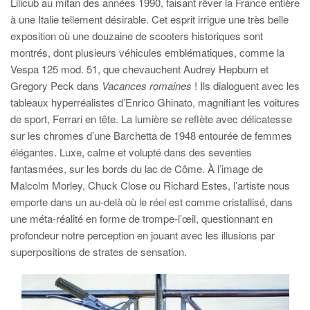
Lilicub au mitan des années 1990, faisant rêver la France entière
à une Italie tellement désirable. Cet esprit irrigue une très belle
exposition où une douzaine de scooters historiques sont
montrés, dont plusieurs véhicules emblématiques, comme la
Vespa 125 mod. 51, que chevauchent Audrey Hepburn et
Gregory Peck dans
Vacances romaines
! Ils dialoguent avec les
tableaux hyperréalistes d’Enrico Ghinato, magnifiant les voitures
de sport, Ferrari en tête. La lumière se reflète avec délicatesse
sur les chromes d’une Barchetta de 1948 entourée de femmes
élégantes. Luxe, calme et volupté dans des seventies
fantasmées, sur les bords du lac de Côme. À l’image de
Malcolm Morley, Chuck Close ou Richard Estes, l’artiste nous
emporte dans un au-delà où le réel est comme cristallisé, dans
une méta-réalité en forme de trompe-l’œil, questionnant en
profondeur notre perception en jouant avec les illusions par
superpositions de strates de sensation.