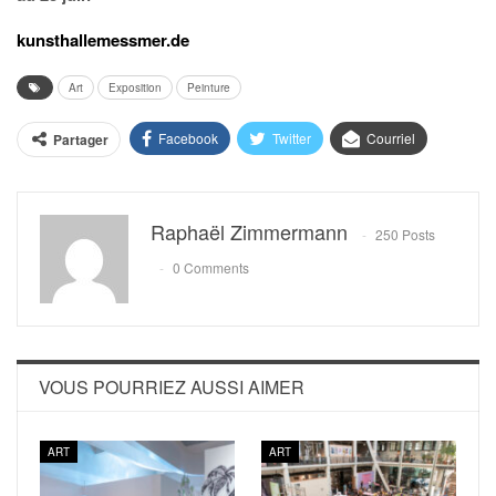
kunsthallemessmer.de
Art
Exposition
Peinture
Facebook
Twitter
Courriel
Partager
Raphaël Zimmermann
250 Posts
0 Comments
VOUS POURRIEZ AUSSI AIMER
ART
ART