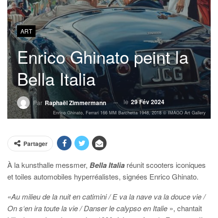
ART
Enrico Ghinato peint la
Bella Italia
le
29 Fév 2024
Par
Raphaël Zimmermann
Enrico Ghinato, Ferrari 166 MM Barchetta 1948, 2018 © IMAGO Art Gallery
Partager
À la kunsthalle messmer,
Bella Italia
réunit scooters iconiques
et toiles automobiles hyperréalistes, signées Enrico Ghinato.
«Au milieu de la nuit en catimini / E va la nave va la douce vie /
On s‘en ira toute la vie / Danser le calypso en Italie
», chantait