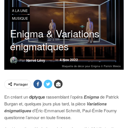
À LA UNE
MUSIQUE
Enigma & Variations
énigmatiques
le
4 Nov 2022
Par
Hervé Lévy
Maquette de décor pour Enigma © Patrick Méeüs
Partager
En créant un
diptyque
rassemblant l’opéra
Enigma
de Patrick
Burgan et, quelques jours plus tard, la pièce
Variations
énigmatiques
d’Éric-Emmanuel Schmitt, Paul-Émile Fourny
questionne l’amour en toute finesse.