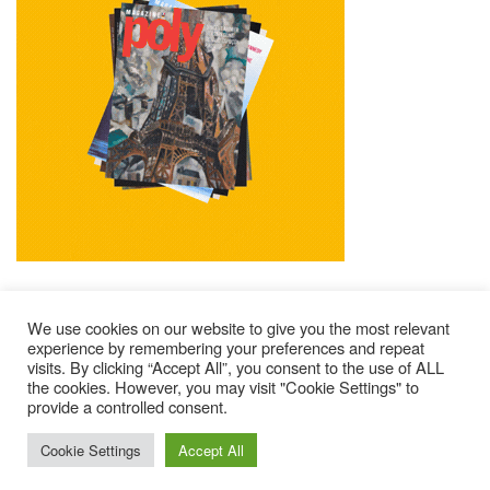
We use cookies on our website to give you the most relevant
experience by remembering your preferences and repeat
visits. By clicking “Accept All”, you consent to the use of ALL
Mentions Légales
Contacts
Où Trouver Poly ?
the cookies. However, you may visit "Cookie Settings" to
provide a controlled consent.
Lire Les Anciens N°
S’abonner À Poly
Qui Sommes-Nous ?
© 2025 – Magazine Poly – BKN
Cookie Settings
Accept All