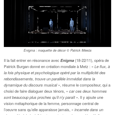
Enigma
: maquette de décor © Patrick Méeüs
Il la fait entrer en résonance avec
Enigma
(18-22/11), opéra de
Patrick Burgan donné en création mondiale à Metz : «
Le flux, à
la fois physique et psychologique opéré par la multiplicité des
rebondissements, trouve un parallèle immédiat dans la
dynamique du discours musical
», résume le compositeur, qui a
choisi de faire dialoguer deux ténors, «
car ces deux hommes
sont beaucoup plus proches qu’il n’y paraît
». Il y ajoute une
vision métaphorique de la femme, personnage central de
l’oeuvre sans qu’elle apparaisse jamais, «
incarnée dans un