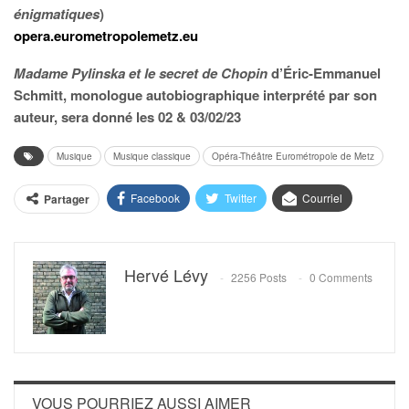
énigmatiques
)
opera.eurometropolemetz.eu
Madame Pylinska et le secret de Chopin
d’Éric-Emmanuel
Schmitt, monologue autobiographique interprété par son
auteur, sera donné les 02 & 03/02/23
Musique
Musique classique
Opéra-Théâtre Eurométropole de Metz
Facebook
Twitter
Courriel
Partager
Hervé Lévy
2256 Posts
0 Comments
VOUS POURRIEZ AUSSI AIMER