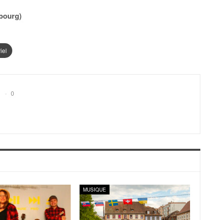
sbourg)
iel
0
MUSIQUE