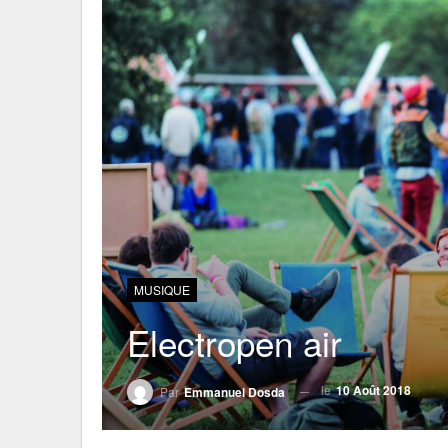
MUSIQUE
Electropen air
le
10 Août 2018
Par
Emmanuel Dosda