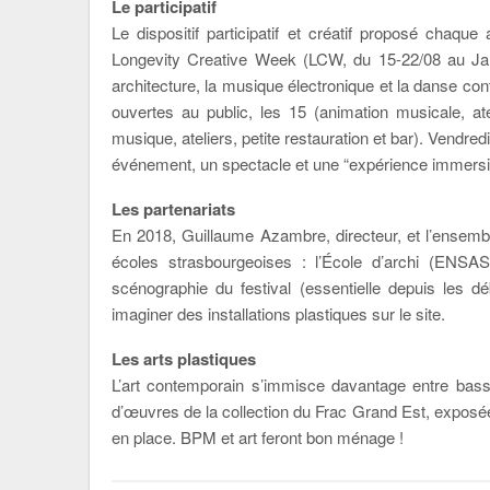
Le participatif
Le dispositif participatif et créatif proposé chaq
Longevity Creative Week (LCW, du 15-22/08 au Jard
architecture, la musique électronique et la danse co
ouvertes au public, les 15 (animation musicale, at
musique, ateliers, petite restauration et bar). Vendre
événement, un spectacle et une “expérience immersi
Les partenariats
En 2018, Guillaume Azambre, directeur, et l’ensembl
écoles strasbourgeoises : l’École d’archi (ENSAS)
scénographie du festival (essentielle depuis les d
imaginer des installations plastiques sur le site.
Les arts plastiques
L’art contemporain s’immisce davantage entre bass
d’œuvres de la collection du Frac Grand Est, exposées
en place. BPM et art feront bon ménage !