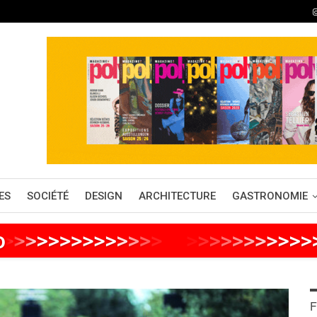
ES
SOCIÉTÉ
DESIGN
ARCHITECTURE
GASTRONOMIE
o
>
>
>
>
>
>
>
>
>
>
>
>
>
>
>
>
>
>
>
>
>
>
>
>
F