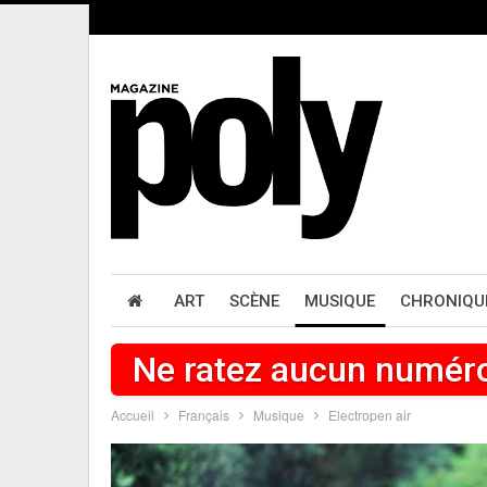
ART
SCÈNE
MUSIQUE
CHRONIQU
Ne ratez aucun numér
Accueil
Français
Musique
Electropen air