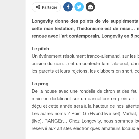
Partager
Longevity donne des points de vie supplémentair
cette manifestation, l’hédonisme est de mise… ma
renoue avec l’art contemporain. Longevity en 5 po
Le pitch
Un événement résolument franco-allemand, sur les bor
cuisine du coin…) et un contexte familialo-cool, dan
les parents et leurs rejetons, les clubbers en short,
La prog
De la house avec une rondelle de citron et des feu
main en dodelinant sur un dancefloor en plein air :
déçu et cette année sera à la hauteur de nos attent
Les autres noms ? Point G (Hybrid live set), Varhat, 
(live), RANGEr… Chez Longevity, nous sommes locavo
réservé aux artistes électroniques amateurs locaux e