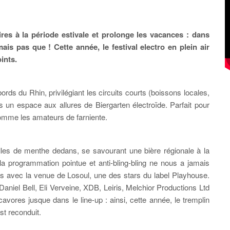
es à la période estivale et prolonge les vacances : dans
is pas que ! Cette année, le festival electro en plein air
ints.
ds du Rhin, privilégiant les circuits courts (boissons locales,
s un espace aux allures de Biergarten électroïde. Parfait pour
 comme les amateurs de farniente.
illes de menthe dedans, se savourant une bière régionale à la
 la programmation pointue et anti-bling-bling ne nous a jamais
es avec la venue de Losoul, une des stars du label Playhouse.
Daniel Bell, Eli Verveine, XDB, Leiris, Melchior Productions Ltd
res jusque dans le line-up : ainsi, cette année, le tremplin
st reconduit.