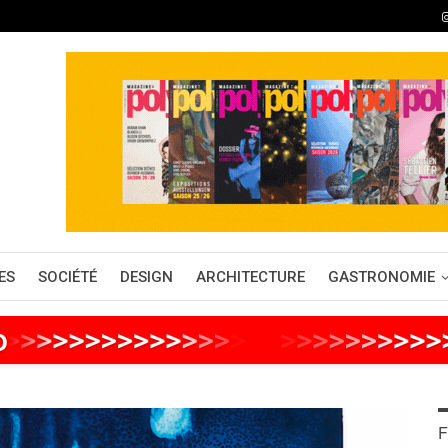
ES
SOCIÉTÉ
DESIGN
ARCHITECTURE
GASTRONOMIE
o
>
>
>
>
>
>
>
>
>
>
>
>
>
>
>
>
>
>
>
>
>
>
>
>
>
F