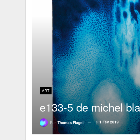
ART
e133-5 de michel bl
le
1 Fév 2019
Par
Thomas Flagel