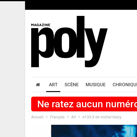
ART
SCÈNE
MUSIQUE
CHRONIQU
Ne ratez aucun numér
Accueil
Français
Art
e133-5 de michel blazy