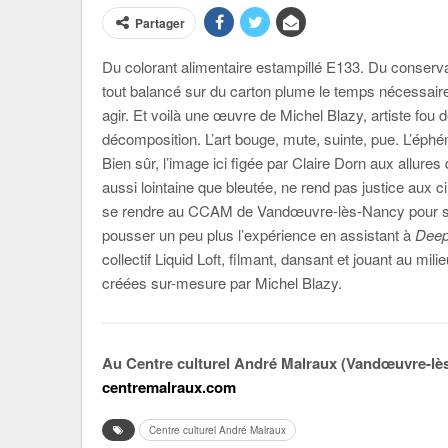
Partager
Du colorant alimentaire estampillé E133. Du conservate
tout balancé sur du carton plume le temps nécessair
agir. Et voilà une œuvre de Michel Blazy, artiste fou
décomposition. L’art bouge, mute, suinte, pue. L’éphé
Bien sûr, l’image ici figée par Claire Dorn aux allure
aussi lointaine que bleutée, ne rend pas justice aux ci
se rendre au CCAM de Vandœuvre-lès-Nancy pour s
pousser un peu plus l’expérience en assistant à
Deep
collectif Liquid Loft, filmant, dansant et jouant au mil
créées sur-mesure par Michel Blazy.
Au Centre culturel André Malraux (Vandœuvre-lès-
centremalraux.com
Centre culturel André Malraux