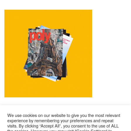
We use cookies on our website to give you the most relevant
experience by remembering your preferences and repeat
visits. By clicking “Accept All”, you consent to the use of ALL
Mentions Légales
Contacts
Où Trouver Poly ?
the cookies. However, you may visit "Cookie Settings" to