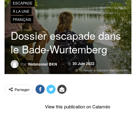
ESCAPADE
À LA UNE
FRANÇAIS
Dossier escapade dans
le Bade-Wurtemberg
le
30 Juin 2022
Par
Webmaster BKN
@ Tourismus- & Kulturamt Bad Säckingen
Partager
View this publication on Calaméo