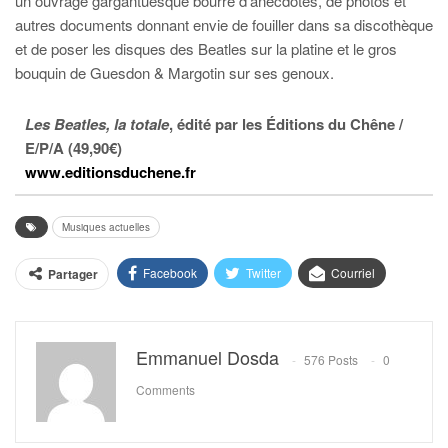
un ouvrage gargantuesque bourré d’anecdotes, de photos et
autres documents donnant envie de fouiller dans sa discothèque
et de poser les disques des Beatles sur la platine et le gros
bouquin de Guesdon & Margotin sur ses genoux.
Les Beatles, la totale
, édité par les Éditions du Chêne /
E/P/A (
49,90€)
www.editionsduchene.fr
Musiques actuelles
Facebook
Twitter
Courriel
Partager
Emmanuel Dosda
576 Posts
0
Comments