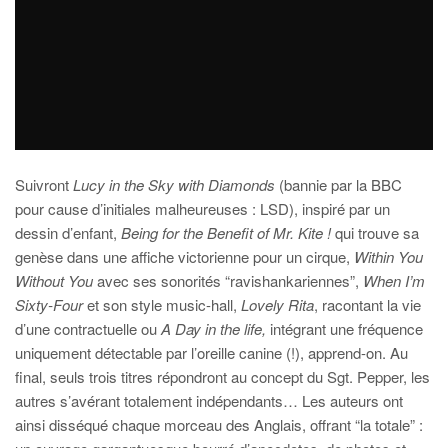
Suivront
Lucy in the Sky with Diamonds
(bannie par la BBC
pour cause d’initiales malheureuses : LSD), inspiré par un
dessin d’enfant,
Being for the Benefit of Mr. Kite !
qui trouve sa
genèse dans une affiche victorienne pour un cirque,
Within You
Without You
avec ses sonorités “ravishankariennes”,
When I’m
Sixty-Four
et son style music-hall,
Lovely Rita
, racontant la vie
d’une contractuelle ou
A Day in the life,
intégrant une fréquence
uniquement détectable par l’oreille canine (!), apprend-on. Au
final, seuls trois titres répondront au concept du Sgt. Pepper, les
autres s’avérant totalement indépendants… Les auteurs ont
ainsi disséqué chaque morceau des Anglais, offrant “la totale” :