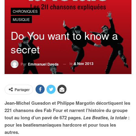
CHRONIQUES
MUSIQUE
Do You want to know a
secret
le
6 Nov 2013
Par
Emmanuel Dosda
Partager
Jean-Michel Guesdon et Philippe Margotin décortiquent les
221 chansons des
Fab Four et narrent l’histoire du groupe
tout au long d’un pavé de
672 pages.
Les Beatles, la totale
:
pour les beatlesmaniaques hardcore et pour tous les
autres.