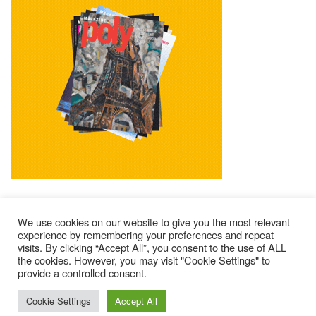
We use cookies on our website to give you the most relevant
experience by remembering your preferences and repeat
visits. By clicking “Accept All”, you consent to the use of ALL
Mentions Légales
Contacts
Où Trouver Poly ?
the cookies. However, you may visit "Cookie Settings" to
Lire Les Anciens N°
S’abonner À Poly
Qui Sommes-Nous ?
provide a controlled consent.
© 2025 – Magazine Poly – BKN
Cookie Settings
Accept All