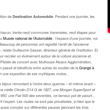
ition de
Destination Automobile
. Pendant une journée, les
s chacun, trente-neuf communes traversées, neuf étapes pour
du
Musée national de l’Automobile
: l’espace d’une journée, nul
Beaucoup de personnes ont regretté l’arrêt de l’ancienne
, relate Guillaume Gasser, directeur général de l’institution. Et
ur recréer un événement autour de la voiture ancienne et,
Pilotée de concert avec Mulhouse Alsace Agglomération,
’an passé et bénéficie entre autres du soutien de la
Grange à
on une exposition de ses mythiques motos.
 bijoux remontant à l’entre-deux-guerres – et même avant –
e vieille Citroën D14 G de 1927, une Morgan SuperSport et
1950, une Fiat 500 des
seventies
, ce fameux pot de yaourt…
it l’expert. Les routes ne sont pas privatisées, si bien que le
t aussi compter sur différentes pauses jalonnant les trois