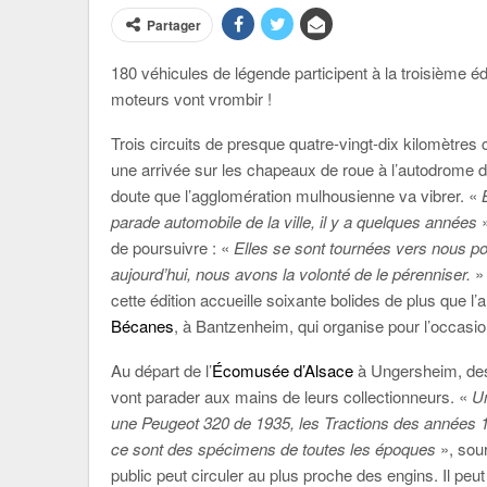
Partager
180 véhicules de légende participent à la troisième éd
moteurs vont vrombir !
Trois circuits de presque quatre-vingt-dix kilomètre
une arrivée sur les chapeaux de roue à l’autodrome 
doute que l’agglomération mulhousienne va vibrer. «
parade automobile de la ville, il y a quelques années
»
de poursuivre : «
Elles se sont tournées vers nous po
aujourd’hui, nous avons la volonté de le pérenniser.
» 
cette édition accueille soixante bolides de plus que l
Bécanes
, à Bantzenheim, qui organise pour l’occasi
Au départ de l’
Écomusée d’Alsace
à Ungersheim, des
vont parader aux mains de leurs collectionneurs. «
Un
une Peugeot 320 de 1935, les Tractions des années 
ce sont des spécimens de toutes les époques
», sour
public peut circuler au plus proche des engins. Il peu