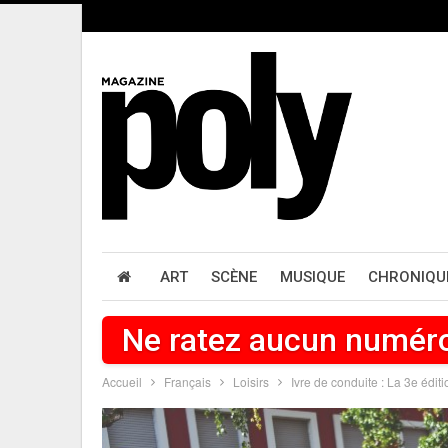
ART
SCÈNE
MUSIQUE
CHRONIQU
Ne ratez aucun numér
Accueil
Français
Loisirs
Ivre de conduite : La 3e édit