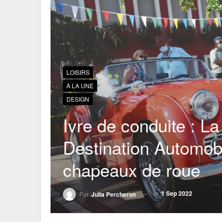
LOISIRS
À LA UNE
DESIGN
Ivre de conduite : La
Destination Automobil
chapeaux de roue
le
1 Sep 2022
Par
Julia Percheron