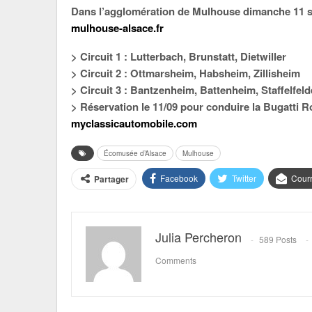
Dans l’agglomération de Mulhouse dimanche 11 
mulhouse-alsace.fr
> Circuit 1 : Lutterbach, Brunstatt, Dietwiller
> Circuit 2 : Ottmarsheim, Habsheim, Zillisheim
> Circuit 3 : Bantzenheim, Battenheim, Staffelfel
> Réservation le 11/09 pour conduire la Bugatti 
myclassicautomobile.com
Écomusée d’Alsace
Mulhouse
Facebook
Twitter
Courr
Partager
Julia Percheron
589 Posts
Comments