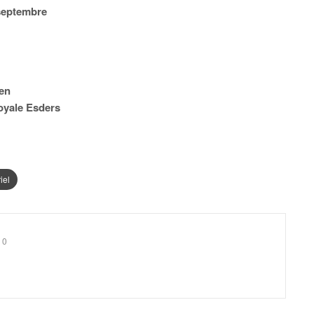
septembre
den
Royale Esders
iel
0