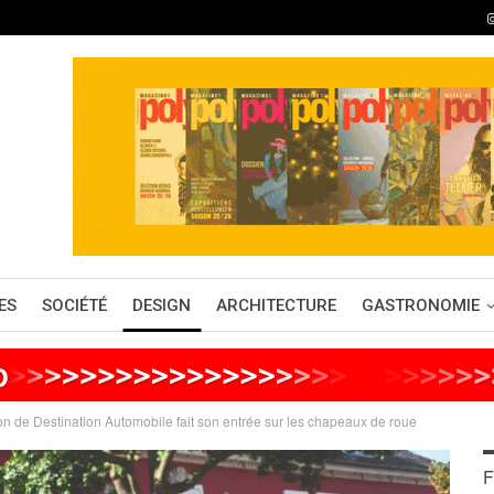
ES
SOCIÉTÉ
DESIGN
ARCHITECTURE
GASTRONOMIE
o
>
>
>
>
>
>
>
>
>
>
>
>
>
>
>
>
>
>
>
>
>
>
>
>
>
>
ion de Destination Automobile fait son entrée sur les chapeaux de roue
F