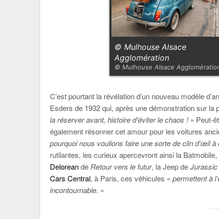
© Mulhouse Alsace
Agglomération
© Mulhouse Alsace Agglomératio
C’est pourtant la révélation d’un nouveau modèle d’an
Esders de 1932 qui, après une démonstration sur la p
la réserver avant, histoire d’éviter le chaos !
» Peut-êt
également résonner cet amour pour les voitures anc
pourquoi nous voulions faire une sorte de clin d’œil 
rutilantes, les curieux apercevront ainsi la Batmobile,
Delorean
de
Retour vers le futur
, la Jeep de
Jurassic
Cars Central
, à Paris, ces véhicules «
permettent à l’
incontournable.
»